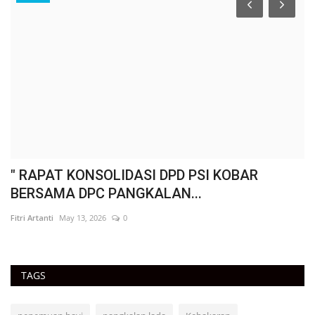
" RAPAT KONSOLIDASI DPD PSI KOBAR
"
BERSAMA DPC PANGKALAN...
P
Fitri Artanti
May 13, 2026
0
Fit
TAGS