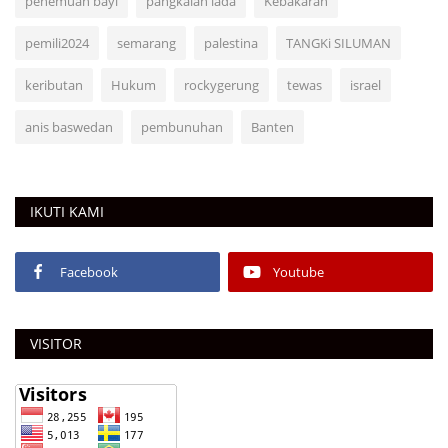
penemuan bayi
pangkalan lada
Kebakaran
pemili2024
semarang
palestina
TANGKi SILUMAN
keributan
Hukum
rockygerung
tewas
israel
anis baswedan
pembunuhan
Banten
IKUTI KAMI
Facebook
Youtube
VISITOR