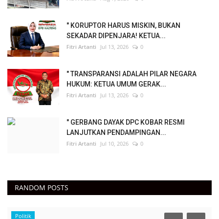
" KORUPTOR HARUS MISKIN, BUKAN
SEKADAR DIPENJARA! KETUA...
Fitri Artanti
Jul 13, 2026
0
" TRANSPARANSI ADALAH PILAR NEGARA
HUKUM: KETUA UMUM GERAK...
Fitri Artanti
Jul 13, 2026
0
" GERBANG DAYAK DPC KOBAR RESMI
LANJUTKAN PENDAMPINGAN...
Fitri Artanti
Jul 10, 2026
0
RANDOM POSTS
Politik