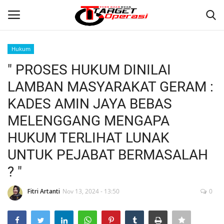
Hukum
Login
Register
" PROSES HUKUM DINILAI
LAMBAN MASYARAKAT GERAM :
Home
KADES AMIN JAYA BEBAS
Contact
MELENGGANG MENGAPA
HUKUM TERLIHAT LUNAK
NASIONAL
UNTUK PEJABAT BERMASALAH
INTERNASIONAL
? "
TO.CHANEL
Fitri Artanti
Nov 13, 2024 - 13:50
0
TO.NETWORK