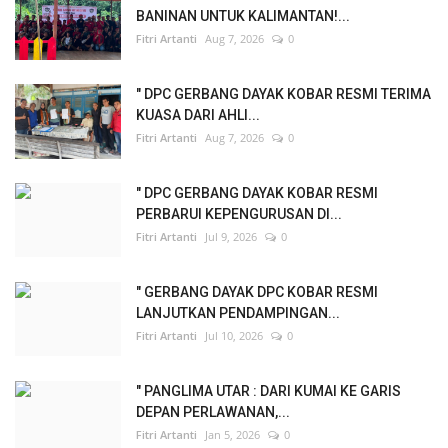
BANINAN UNTUK KALIMANTAN!...
Fitri Artanti
Aug 7, 2026
0
" DPC GERBANG DAYAK KOBAR RESMI TERIMA
KUASA DARI AHLI...
Fitri Artanti
Aug 7, 2026
0
" DPC GERBANG DAYAK KOBAR RESMI
PERBARUI KEPENGURUSAN DI...
Fitri Artanti
Jul 9, 2026
0
" GERBANG DAYAK DPC KOBAR RESMI
LANJUTKAN PENDAMPINGAN...
Fitri Artanti
Jul 10, 2026
0
" PANGLIMA UTAR : DARI KUMAI KE GARIS
DEPAN PERLAWANAN,...
Fitri Artanti
Jan 5, 2026
0