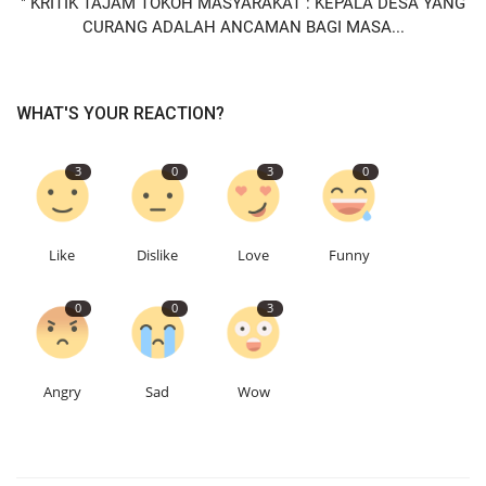
" KRITIK TAJAM TOKOH MASYARAKAT : KEPALA DESA YANG
CURANG ADALAH ANCAMAN BAGI MASA...
WHAT'S YOUR REACTION?
3
0
3
0
Like
Dislike
Love
Funny
0
0
3
Angry
Sad
Wow