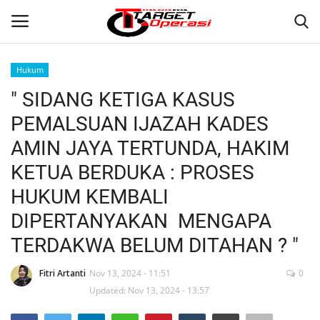
Hukum
Login
Register
" SIDANG KETIGA KASUS
PEMALSUAN IJAZAH KADES
Home
AMIN JAYA TERTUNDA, HAKIM
Contact
KETUA BERDUKA : PROSES
HUKUM KEMBALI
NASIONAL
DIPERTANYAKAN MENGAPA
INTERNASIONAL
TERDAKWA BELUM DITAHAN ? "
TO.CHANEL
Fitri Artanti
Nov 13, 2024 - 11:51
0
Updated: Nov 13, 2024 - 13:57
TO.NETWORK