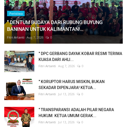
Peristiwa
" DENTUM BUDAYA DARI RUBUNG BUYUNG
BANINAN UNTUK KALIMANTAN!...
Fitri Artanti
Aug 7, 2026
0
" DPC GERBANG DAYAK KOBAR RESMI TERIMA
KUASA DARI AHLI...
Fitri Artanti
Aug 7, 2026
0
" KORUPTOR HARUS MISKIN, BUKAN
SEKADAR DIPENJARA! KETUA...
Fitri Artanti
Jul 13, 2026
0
" TRANSPARANSI ADALAH PILAR NEGARA
HUKUM: KETUA UMUM GERAK...
Fitri Artanti
Jul 13, 2026
0