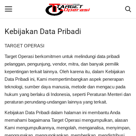
Kebijakan Data Pribadi
Login
Register
TARGET OPERASI
Home
Target Operasi berkomitmen untuk melindungi data pribadi
pelanggan, pengunjung, vendor, mitra, dan banyak pemilik
Contact
kepentingan terkait lainnya. Oleh karena itu, dalam Kebijakan
Data Pribadi ini, Kami mempertimbangkan aspek penerapan
NASIONAL
teknologi, sumber daya manusia, metode dan mengacu pada
hukum yang berlaku di Indonesia, seperti Peraturan Menteri dan
INTERNASIONAL
peraturan perundang-undangan lainnya yang terkait.
Kebijakan Data Pribadi dalam halaman ini membantu Anda
TO.CHANEL
memahami bagaimana Target Operasi mengumpulkan, alasan
Kami mengumpulkannya, mengolah, menganalisa, menyimpan,
TO.NETWORK
menggunakan, mengungkapkan, memberikan, mendistribusi,