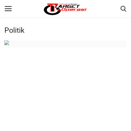
Politik
Login
Register
Home
Contact
NASIONAL
INTERNASIONAL
TO.CHANEL
TO.NETWORK