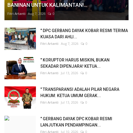
BANINAN UNTUK KALIMANTAN!...
Fitri Artanti
Aug 7, 2026
0
" DPC GERBANG DAYAK KOBAR RESMI TERIMA
KUASA DARI AHLI...
Fitri Artanti
Aug 7, 2026
0
" KORUPTOR HARUS MISKIN, BUKAN
SEKADAR DIPENJARA! KETUA...
Fitri Artanti
Jul 13, 2026
0
" TRANSPARANSI ADALAH PILAR NEGARA
HUKUM: KETUA UMUM GERAK...
Fitri Artanti
Jul 13, 2026
0
" GERBANG DAYAK DPC KOBAR RESMI
LANJUTKAN PENDAMPINGAN...
Fitri Artanti
Jul 10, 2026
0