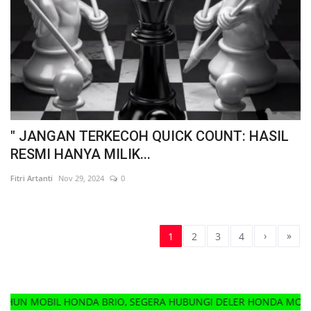
" JANGAN TERKECOH QUICK COUNT: HASIL
RESMI HANYA MILIK...
Fitri Artanti
Nov 29, 2024
0
›
»
1
2
3
4
 HONDA BRIO, SEGERA HUBUNGI DELER HONDA MOBIL TERDEKAT