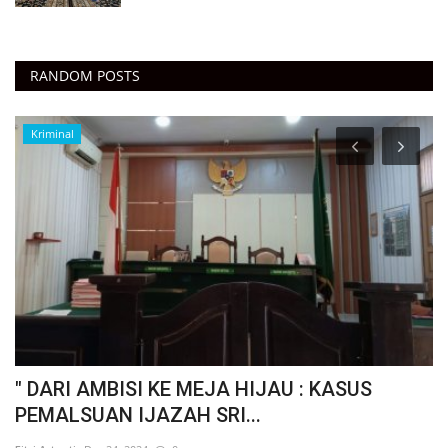
RANDOM POSTS
Kriminal
I
" DARI AMBISI KE MEJA HIJAU : KASUS
"
PEMALSUAN IJAZAH SRI...
J