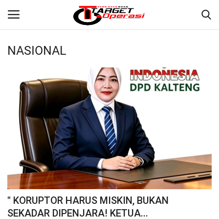
NASIONAL
Login
Register
Home
Contact
NASIONAL
INTERNASIONAL
TO.CHANEL
" KORUPTOR HARUS MISKIN, BUKAN
TO.NETWORK
SEKADAR DIPENJARA! KETUA...