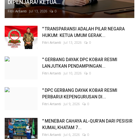
DIPENJARA! KETUA...
Fitri Artanti
Jul 13, 2026
0
" TRANSPARANSI ADALAH PILAR NEGARA
HUKUM: KETUA UMUM GERAK...
Fitri Artanti
Jul 13, 2026
0
" GERBANG DAYAK DPC KOBAR RESMI
LANJUTKAN PENDAMPINGAN...
Fitri Artanti
Jul 10, 2026
0
" DPC GERBANG DAYAK KOBAR RESMI
PERBARUI KEPENGURUSAN DI...
Fitri Artanti
Jul 9, 2026
0
" MENEBAR CAHAYA AL-QUR'AN DARI PESISIR
KUMAI, KHATAM 7...
Fitri Artanti
Jul 6, 2026
0