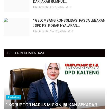
DARI AKAR RUMPUT...
Fitri Artanti
Apr 5, 2026
0
" GELOMBANG KONSOLIDASI PASCA LEBARAN
: DPD PSI KOBAR NYALAKAN...
Fitri Artanti
Mar 29, 2026
0
BERITA REKOMENDASI
Peristiwa
" KORUPTOR HARUS MISKIN, BUKAN SEKADAR