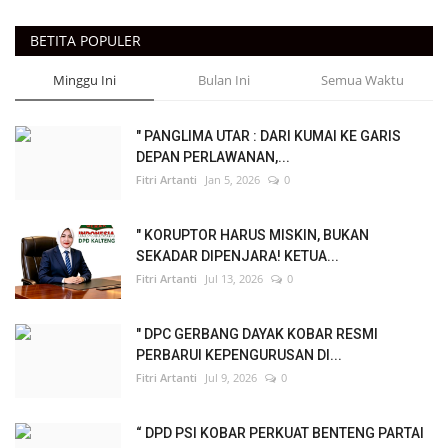
BETITA POPULER
Minggu Ini
Bulan Ini
Semua Waktu
" PANGLIMA UTAR : DARI KUMAI KE GARIS
DEPAN PERLAWANAN,...
Fitri Artanti
Jan 5, 2026
0
" KORUPTOR HARUS MISKIN, BUKAN
SEKADAR DIPENJARA! KETUA...
Fitri Artanti
Jul 13, 2026
0
" DPC GERBANG DAYAK KOBAR RESMI
PERBARUI KEPENGURUSAN DI...
Fitri Artanti
Jul 9, 2026
0
“ DPD PSI KOBAR PERKUAT BENTENG PARTAI