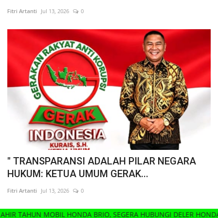
Fitri Artanti
Jul 13, 2026
0
" TRANSPARANSI ADALAH PILAR NEGARA
HUKUM: KETUA UMUM GERAK...
Fitri Artanti
Jul 13, 2026
0
N MOBIL HONDA BRIO, SEGERA HUBUNGI DELER HONDA MOBIL T