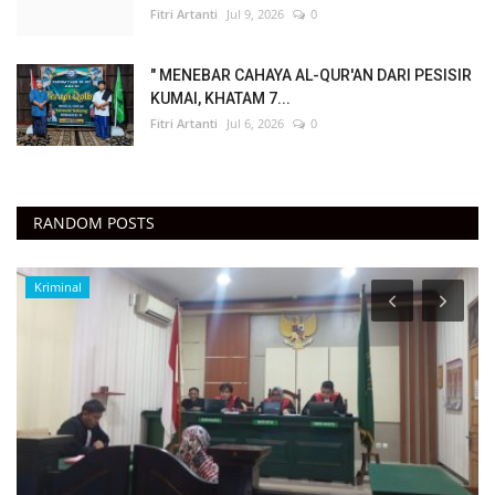
Fitri Artanti
Jul 9, 2026
0
" MENEBAR CAHAYA AL-QUR'AN DARI PESISIR
KUMAI, KHATAM 7...
Fitri Artanti
Jul 6, 2026
0
RANDOM POSTS
NASIONAL
" PERJUANGAN MANDIRI WARGA DESA
RANGDA MENUJU PERADABAN...
Fitri Artanti
Dec 27, 2024
0