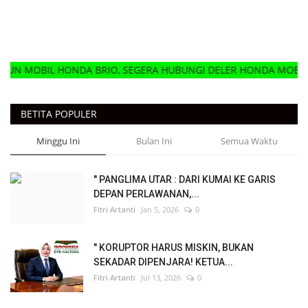
DA BRIO, SEGERA HUBUNGI DELER HONDA MOBIL TERDEKAT
BETITA POPULER
Minggu Ini
Bulan Ini
Semua Waktu
" PANGLIMA UTAR : DARI KUMAI KE GARIS
DEPAN PERLAWANAN,...
Fitri Artanti
Jan 5, 2026
0
" KORUPTOR HARUS MISKIN, BUKAN
SEKADAR DIPENJARA! KETUA...
Fitri Artanti
Jul 13, 2026
0