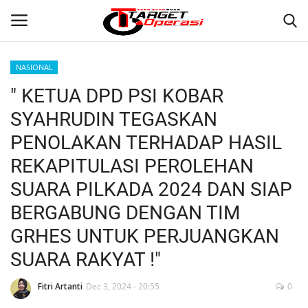
NASIONAL
Login
Register
" KETUA DPD PSI KOBAR
SYAHRUDIN TEGASKAN
Home
PENOLAKAN TERHADAP HASIL
Contact
REKAPITULASI PEROLEHAN
SUARA PILKADA 2024 DAN SIAP
NASIONAL
BERGABUNG DENGAN TIM
INTERNASIONAL
GRHES UNTUK PERJUANGKAN
SUARA RAKYAT !"
TO.CHANEL
Fitri Artanti
Dec 3, 2024 - 20:55
0
TO.NETWORK