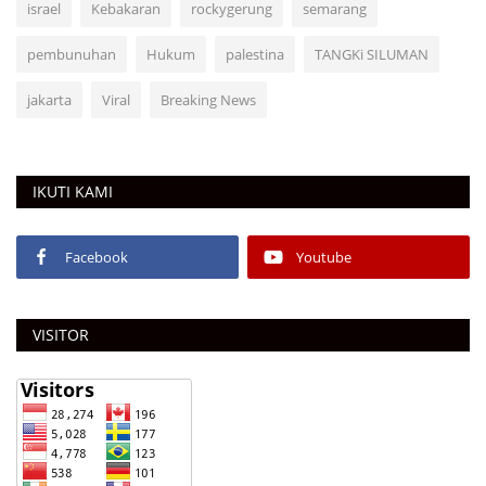
israel
Kebakaran
rockygerung
semarang
pembunuhan
Hukum
palestina
TANGKi SILUMAN
jakarta
Viral
Breaking News
IKUTI KAMI
Facebook
Youtube
VISITOR