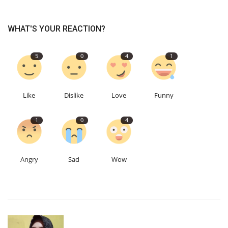
WHAT'S YOUR REACTION?
5
0
4
1
Like
Dislike
Love
Funny
1
0
4
Angry
Sad
Wow