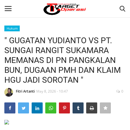
Hukum
Login
Register
" GUGATAN YUDIANTO VS PT.
SUNGAI RANGIT SUKAMARA
Home
MEMANAS DI PN PANGKALAN
Contact
BUN, DUGAAN PMH DAN KLAIM
HGU JADI SOROTAN "
NASIONAL
Fitri Artanti
May 8, 2026 - 10:47
0
INTERNASIONAL
TO.CHANEL
TO.NETWORK