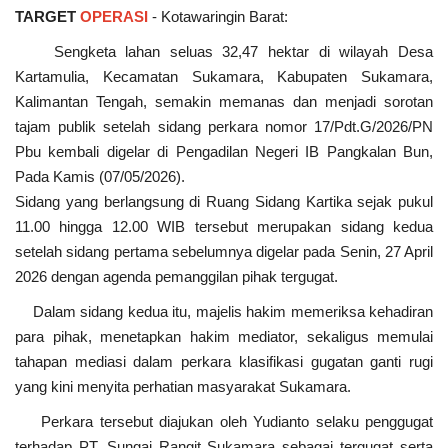
TARGET
OPERASI
- Kotawaringin Barat:
Sengketa lahan seluas 32,47 hektar di wilayah Desa
Kartamulia, Kecamatan Sukamara, Kabupaten Sukamara,
Kalimantan Tengah, semakin memanas dan menjadi sorotan
tajam publik setelah sidang perkara nomor 17/Pdt.G/2026/PN
Pbu kembali digelar di Pengadilan Negeri IB Pangkalan Bun,
Pada Kamis (07/05/2026).
Sidang yang berlangsung di Ruang Sidang Kartika sejak pukul
11.00 hingga 12.00 WIB tersebut merupakan sidang kedua
setelah sidang pertama sebelumnya digelar pada Senin, 27 April
2026 dengan agenda pemanggilan pihak tergugat.
Dalam sidang kedua itu, majelis hakim memeriksa kehadiran
para pihak, menetapkan hakim mediator, sekaligus memulai
tahapan mediasi dalam perkara klasifikasi gugatan ganti rugi
yang kini menyita perhatian masyarakat Sukamara.
Perkara tersebut diajukan oleh Yudianto selaku penggugat
terhadap PT. Sungai Rangit Sukamara sebagai tergugat serta