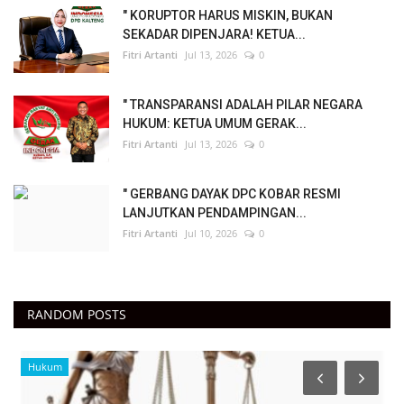
" KORUPTOR HARUS MISKIN, BUKAN
SEKADAR DIPENJARA! KETUA...
Fitri Artanti
Jul 13, 2026
0
" TRANSPARANSI ADALAH PILAR NEGARA
HUKUM: KETUA UMUM GERAK...
Fitri Artanti
Jul 13, 2026
0
" GERBANG DAYAK DPC KOBAR RESMI
LANJUTKAN PENDAMPINGAN...
Fitri Artanti
Jul 10, 2026
0
RANDOM POSTS
Hukum