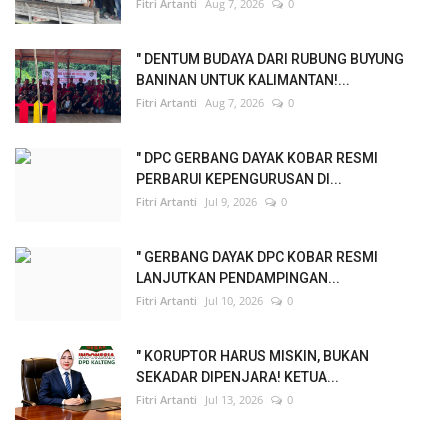
Fitri Artanti
Aug 7, 2026
0
" DENTUM BUDAYA DARI RUBUNG BUYUNG
BANINAN UNTUK KALIMANTAN!...
Fitri Artanti
Aug 7, 2026
0
" DPC GERBANG DAYAK KOBAR RESMI
PERBARUI KEPENGURUSAN DI...
Fitri Artanti
Jul 9, 2026
0
" GERBANG DAYAK DPC KOBAR RESMI
LANJUTKAN PENDAMPINGAN...
Fitri Artanti
Jul 10, 2026
0
" KORUPTOR HARUS MISKIN, BUKAN
SEKADAR DIPENJARA! KETUA...
Fitri Artanti
Jul 13, 2026
0