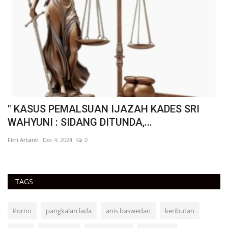
T
" KASUS PEMALSUAN IJAZAH KADES SRI
"
WAHYUNI : SIDANG DITUNDA,...
R
Fitri Artanti
Dec 4, 2024
0
Fit
TAGS
Porno
pangkalan lada
anis baswedan
keributan