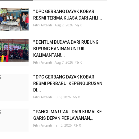
" DPC GERBANG DAYAK KOBAR
RESMI TERIMA KUASA DARI AHLI...
Fitri Artanti
Aug 7, 2026
0
" DENTUM BUDAYA DARI RUBUNG
BUYUNG BANINAN UNTUK
KALIMANTAN!...
Fitri Artanti
Aug 7, 2026
0
" DPC GERBANG DAYAK KOBAR
RESMI PERBARUI KEPENGURUSAN
DI...
Fitri Artanti
Jul 9, 2026
0
" PANGLIMA UTAR : DARI KUMAI KE
GARIS DEPAN PERLAWANAN,...
Fitri Artanti
Jan 5, 2026
0