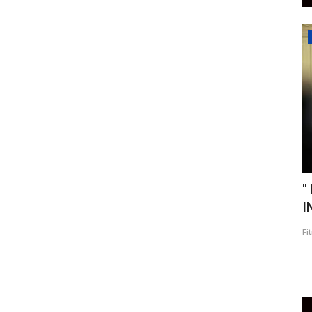
Teknologi
OLRES
" POLRES KOBAR TUNJUKKAN
"
S...
KOMITMEN TANPA LELAH : PATROLI...
I
Fitri Artanti
May 17, 2025
0
Fi