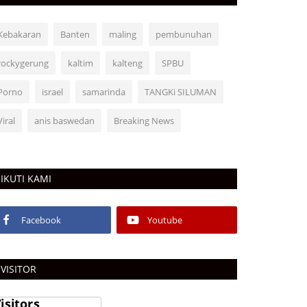
Kebakaran
Banten
maling
pembunuhan
rockygerung
kaltim
kalteng
SPBU
Porno
israel
samarinda
TANGKi SILUMAN
Viral
anis baswedan
Breaking News
IKUTI KAMI
Facebook
Youtube
VISITOR