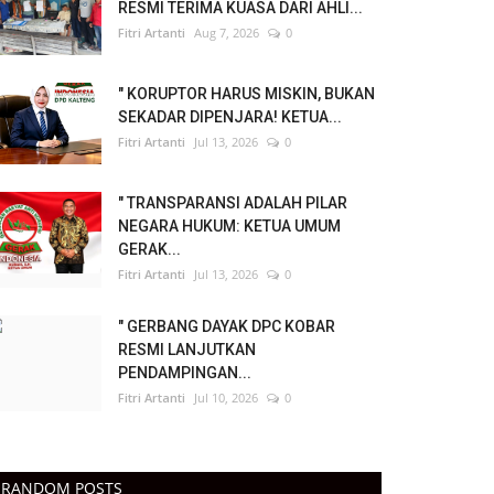
RESMI TERIMA KUASA DARI AHLI...
Fitri Artanti
Aug 7, 2026
0
" KORUPTOR HARUS MISKIN, BUKAN
SEKADAR DIPENJARA! KETUA...
Fitri Artanti
Jul 13, 2026
0
" TRANSPARANSI ADALAH PILAR
NEGARA HUKUM: KETUA UMUM
GERAK...
Fitri Artanti
Jul 13, 2026
0
" GERBANG DAYAK DPC KOBAR
RESMI LANJUTKAN
PENDAMPINGAN...
Fitri Artanti
Jul 10, 2026
0
RANDOM POSTS