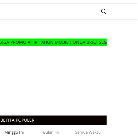
MO AHIR TAHUN MOBIL HONDA BRIO, SEGERA HUBUNGI DELER 
BETITA POPULER
Minggu Ini
Bulan Ini
Semua Waktu