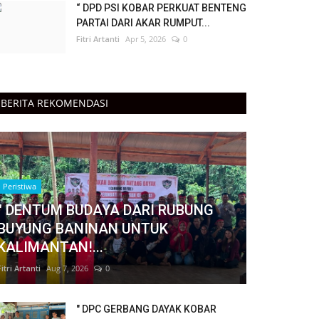
“ DPD PSI KOBAR PERKUAT BENTENG
PARTAI DARI AKAR RUMPUT...
Fitri Artanti
Apr 5, 2026
0
BERITA REKOMENDASI
Peristiwa
" DENTUM BUDAYA DARI RUBUNG
BUYUNG BANINAN UNTUK
KALIMANTAN!...
Fitri Artanti
Aug 7, 2026
0
" DPC GERBANG DAYAK KOBAR