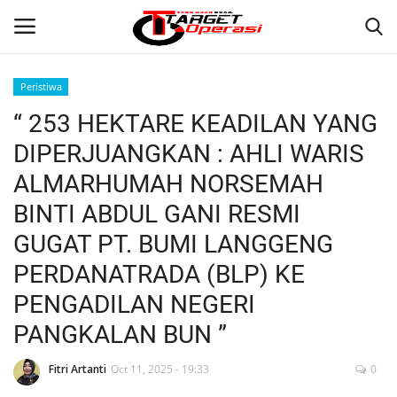
Peristiwa
Login
Register
“ 253 HEKTARE KEADILAN YANG
DIPERJUANGKAN : AHLI WARIS
Home
ALMARHUMAH NORSEMAH
Contact
BINTI ABDUL GANI RESMI
GUGAT PT. BUMI LANGGENG
NASIONAL
PERDANATRADA (BLP) KE
INTERNASIONAL
PENGADILAN NEGERI
PANGKALAN BUN ”
TO.CHANEL
Fitri Artanti
Oct 11, 2025 - 19:33
0
TO.NETWORK