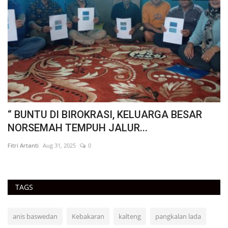
“ BUNTU DI BIROKRASI, KELUARGA BESAR
"
NORSEMAH TEMPUH JALUR...
B
Fitri Artanti
Aug 31, 2025
0
Fit
TAGS
anis baswedan
Kebakaran
kalteng
pangkalan lada