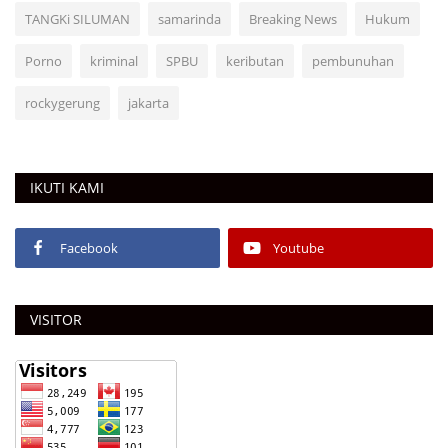
TANGKi SILUMAN
samarinda
Breaking News
Hukum
Porno
kriminal
SPBU
keributan
pembunuhan
rockygerung
jakarta
IKUTI KAMI
Facebook
Youtube
VISITOR