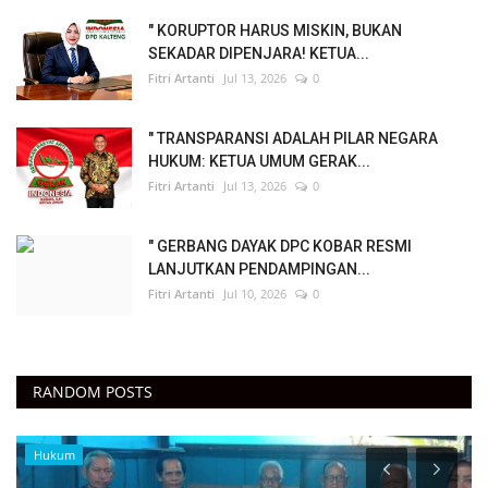
" KORUPTOR HARUS MISKIN, BUKAN
SEKADAR DIPENJARA! KETUA...
Fitri Artanti
Jul 13, 2026
0
" TRANSPARANSI ADALAH PILAR NEGARA
HUKUM: KETUA UMUM GERAK...
Fitri Artanti
Jul 13, 2026
0
" GERBANG DAYAK DPC KOBAR RESMI
LANJUTKAN PENDAMPINGAN...
Fitri Artanti
Jul 10, 2026
0
RANDOM POSTS
Hukum