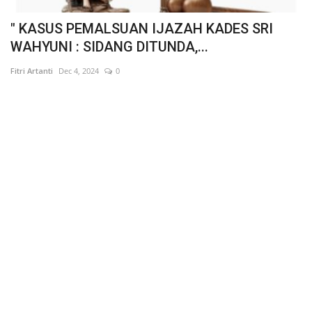
" KASUS PEMALSUAN IJAZAH KADES SRI
"
WAHYUNI : PENUNDAAN...
:
Fitri Artanti
Dec 4, 2024
0
Fit