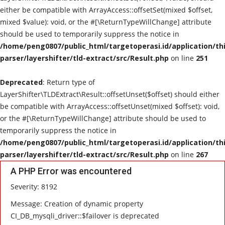
either be compatible with ArrayAccess::offsetSet(mixed $offset,
mixed $value): void, or the #[\ReturnTypeWillChange] attribute
should be used to temporarily suppress the notice in
/home/peng0807/public_html/targetoperasi.id/application/th
parser/layershifter/tld-extract/src/Result.php
on line
251
Deprecated
: Return type of
LayerShifter\TLDExtract\Result::offsetUnset($offset) should either
be compatible with ArrayAccess::offsetUnset(mixed $offset): void,
or the #[\ReturnTypeWillChange] attribute should be used to
temporarily suppress the notice in
/home/peng0807/public_html/targetoperasi.id/application/th
parser/layershifter/tld-extract/src/Result.php
on line
267
A PHP Error was encountered
Severity: 8192
Message: Creation of dynamic property
CI_DB_mysqli_driver::$failover is deprecated