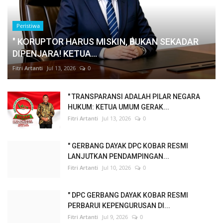
Peristiwa
" KORUPTOR HARUS MISKIN, BUKAN SEKADAR
DIPENJARA! KETUA...
Fitri Artanti
Jul 13, 2026
0
" TRANSPARANSI ADALAH PILAR NEGARA
HUKUM: KETUA UMUM GERAK...
Fitri Artanti
Jul 13, 2026
0
" GERBANG DAYAK DPC KOBAR RESMI
LANJUTKAN PENDAMPINGAN...
Fitri Artanti
Jul 10, 2026
0
" DPC GERBANG DAYAK KOBAR RESMI
PERBARUI KEPENGURUSAN DI...
Fitri Artanti
Jul 9, 2026
0