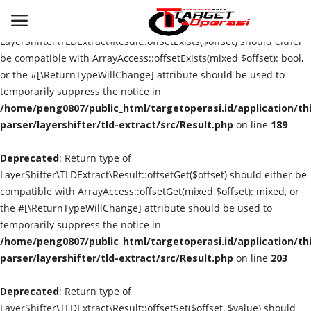
Deprecated
: Return type of
LayerShifter\TLDExtract\Result::offsetExists($offset) should either
be compatible with ArrayAccess::offsetExists(mixed $offset): bool,
or the #[\ReturnTypeWillChange] attribute should be used to
Login
Register
temporarily suppress the notice in
/home/peng0807/public_html/targetoperasi.id/application/th
Home
parser/layershifter/tld-extract/src/Result.php
on line
189
Deprecated
Contact
: Return type of
LayerShifter\TLDExtract\Result::offsetGet($offset) should either be
compatible with ArrayAccess::offsetGet(mixed $offset): mixed, or
NASIONAL
the #[\ReturnTypeWillChange] attribute should be used to
temporarily suppress the notice in
INTERNASIONAL
/home/peng0807/public_html/targetoperasi.id/application/th
parser/layershifter/tld-extract/src/Result.php
on line
203
TO.CHANEL
Deprecated
: Return type of
TO.NETWORK
LayerShifter\TLDExtract\Result::offsetSet($offset, $value) should