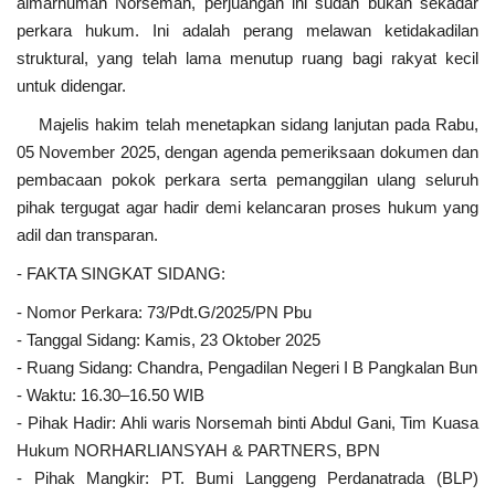
almarhumah Norsemah, perjuangan ini sudah bukan sekadar
perkara hukum. Ini adalah perang melawan ketidakadilan
struktural, yang telah lama menutup ruang bagi rakyat kecil
untuk didengar.
Majelis hakim telah menetapkan sidang lanjutan pada Rabu,
05 November 2025, dengan agenda pemeriksaan dokumen dan
pembacaan pokok perkara serta pemanggilan ulang seluruh
pihak tergugat agar hadir demi kelancaran proses hukum yang
adil dan transparan.
- FAKTA SINGKAT SIDANG:
- Nomor Perkara: 73/Pdt.G/2025/PN Pbu
- Tanggal Sidang: Kamis, 23 Oktober 2025
- Ruang Sidang: Chandra, Pengadilan Negeri I B Pangkalan Bun
- Waktu: 16.30–16.50 WIB
- Pihak Hadir: Ahli waris Norsemah binti Abdul Gani, Tim Kuasa
Hukum NORHARLIANSYAH & PARTNERS, BPN
- Pihak Mangkir: PT. Bumi Langgeng Perdanatrada (BLP)