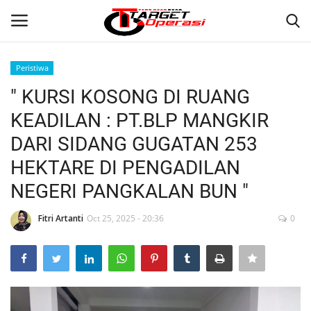
Peristiwa
Login
Register
" KURSI KOSONG DI RUANG
KEADILAN : PT.BLP MANGKIR
Home
DARI SIDANG GUGATAN 253
Contact
HEKTARE DI PENGADILAN
NEGERI PANGKALAN BUN "
NASIONAL
Fitri Artanti
Oct 25, 2025 - 20:36
0
INTERNASIONAL
TO.CHANEL
TO.NETWORK