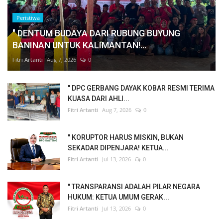
Peristiwa
" DENTUM BUDAYA DARI RUBUNG BUYUNG
BANINAN UNTUK KALIMANTAN!...
Fitri Artanti
Aug 7, 2026
0
" DPC GERBANG DAYAK KOBAR RESMI TERIMA
KUASA DARI AHLI...
Fitri Artanti
Aug 7, 2026
0
" KORUPTOR HARUS MISKIN, BUKAN
SEKADAR DIPENJARA! KETUA...
Fitri Artanti
Jul 13, 2026
0
" TRANSPARANSI ADALAH PILAR NEGARA
HUKUM: KETUA UMUM GERAK...
Fitri Artanti
Jul 13, 2026
0