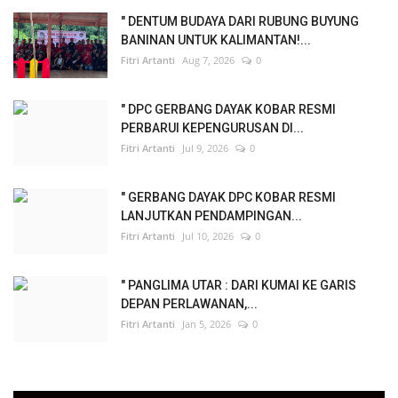
" DENTUM BUDAYA DARI RUBUNG BUYUNG
BANINAN UNTUK KALIMANTAN!...
Fitri Artanti
Aug 7, 2026
0
" DPC GERBANG DAYAK KOBAR RESMI
PERBARUI KEPENGURUSAN DI...
Fitri Artanti
Jul 9, 2026
0
" GERBANG DAYAK DPC KOBAR RESMI
LANJUTKAN PENDAMPINGAN...
Fitri Artanti
Jul 10, 2026
0
" PANGLIMA UTAR : DARI KUMAI KE GARIS
DEPAN PERLAWANAN,...
Fitri Artanti
Jan 5, 2026
0