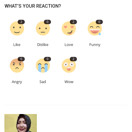
WHAT'S YOUR REACTION?
2
0
2
0
Like
Dislike
Love
Funny
0
0
2
Angry
Sad
Wow