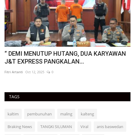
" KOLABORASI LINTAS SEKTOR DI
“
PANGKALAN BANTENG :KAPOLSEK...
K
Fitri Artanti
Dec 22, 2024
0
Fit
TAGS
kaltim
pembunuhan
maling
kalteng
Braking News
TANGKi SILUMAN
Viral
anis baswedan