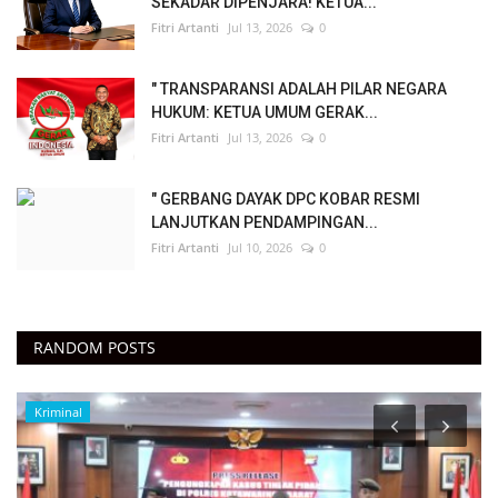
SEKADAR DIPENJARA! KETUA...
Fitri Artanti
Jul 13, 2026
0
" TRANSPARANSI ADALAH PILAR NEGARA
HUKUM: KETUA UMUM GERAK...
Fitri Artanti
Jul 13, 2026
0
" GERBANG DAYAK DPC KOBAR RESMI
LANJUTKAN PENDAMPINGAN...
Fitri Artanti
Jul 10, 2026
0
RANDOM POSTS
Hukum