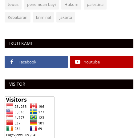
tewas
penemuan bayi
Hukum
palestina
Kebakaran
kriminal
jakarta
IKUTI KAMI
Facebook
Youtube
VISITOR