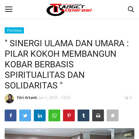
Peristiwa
Login
Register
" SINERGI ULAMA DAN UMARA :
PILAR KOKOH MEMBANGUN
Home
KOBAR BERBASIS
Contact
SPIRITUALITAS DAN
SOLIDARITAS "
NASIONAL
Fitri Artanti
Jan 1, 2025 - 13:53
0
INTERNASIONAL
TO.CHANEL
TO.NETWORK