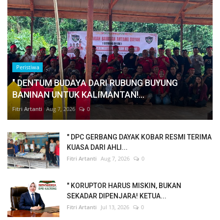
Peristiwa
" DENTUM BUDAYA DARI RUBUNG BUYUNG
BANINAN UNTUK KALIMANTAN!...
Fitri Artanti
Aug 7, 2026
0
" DPC GERBANG DAYAK KOBAR RESMI TERIMA
KUASA DARI AHLI...
Fitri Artanti
Aug 7, 2026
0
" KORUPTOR HARUS MISKIN, BUKAN
SEKADAR DIPENJARA! KETUA...
Fitri Artanti
Jul 13, 2026
0