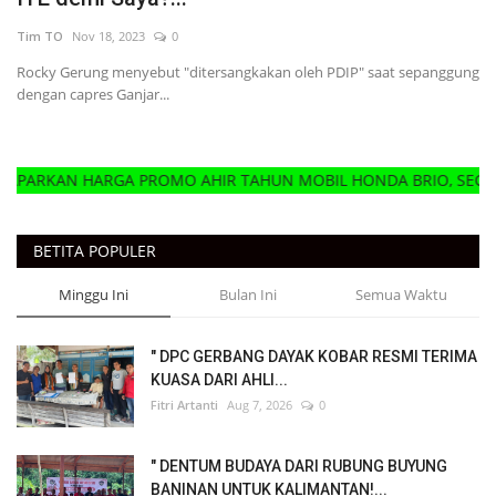
Tim TO
Nov 18, 2023
0
Rocky Gerung menyebut "ditersangkakan oleh PDIP" saat sepanggung
dengan capres Ganjar...
RKAN HARGA PROMO AHIR TAHUN MOBIL HONDA BRIO, SEGERA H
BETITA POPULER
Minggu Ini
Bulan Ini
Semua Waktu
" DPC GERBANG DAYAK KOBAR RESMI TERIMA
KUASA DARI AHLI...
Fitri Artanti
Aug 7, 2026
0
" DENTUM BUDAYA DARI RUBUNG BUYUNG
BANINAN UNTUK KALIMANTAN!...