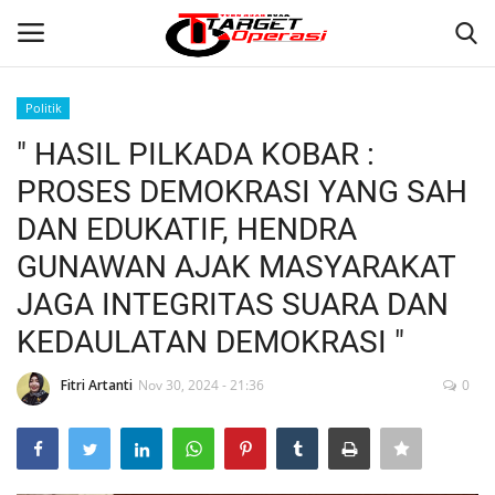
Politik
Login
Register
" HASIL PILKADA KOBAR :
PROSES DEMOKRASI YANG SAH
Home
DAN EDUKATIF, HENDRA
Contact
GUNAWAN AJAK MASYARAKAT
JAGA INTEGRITAS SUARA DAN
NASIONAL
KEDAULATAN DEMOKRASI "
INTERNASIONAL
Fitri Artanti
Nov 30, 2024 - 21:36
0
TO.CHANEL
TO.NETWORK