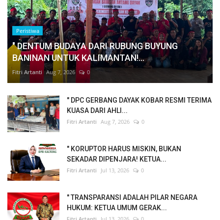
Peristiwa
" DENTUM BUDAYA DARI RUBUNG BUYUNG
BANINAN UNTUK KALIMANTAN!...
Fitri Artanti
Aug 7, 2026
0
" DPC GERBANG DAYAK KOBAR RESMI TERIMA
KUASA DARI AHLI...
Fitri Artanti
Aug 7, 2026
0
" KORUPTOR HARUS MISKIN, BUKAN
SEKADAR DIPENJARA! KETUA...
Fitri Artanti
Jul 13, 2026
0
" TRANSPARANSI ADALAH PILAR NEGARA
HUKUM: KETUA UMUM GERAK...
Fitri Artanti
Jul 13, 2026
0