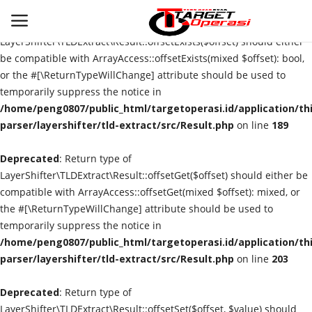
Deprecated
: Return type of
LayerShifter\TLDExtract\Result::offsetExists($offset) should either
be compatible with ArrayAccess::offsetExists(mixed $offset): bool,
or the #[\ReturnTypeWillChange] attribute should be used to
Login
Register
temporarily suppress the notice in
/home/peng0807/public_html/targetoperasi.id/application/th
Home
parser/layershifter/tld-extract/src/Result.php
on line
189
Deprecated
Contact
: Return type of
LayerShifter\TLDExtract\Result::offsetGet($offset) should either be
compatible with ArrayAccess::offsetGet(mixed $offset): mixed, or
NASIONAL
the #[\ReturnTypeWillChange] attribute should be used to
temporarily suppress the notice in
INTERNASIONAL
/home/peng0807/public_html/targetoperasi.id/application/th
parser/layershifter/tld-extract/src/Result.php
on line
203
TO.CHANEL
Deprecated
: Return type of
TO.NETWORK
LayerShifter\TLDExtract\Result::offsetSet($offset, $value) should