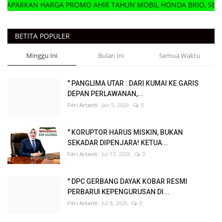
AN HARGA PROMO AHIR TAHUN MOBIL HONDA BRIO, SEGERA HU
BETITA POPULER
Minggu Ini
Bulan Ini
Semua Waktu
" PANGLIMA UTAR : DARI KUMAI KE GARIS
DEPAN PERLAWANAN,...
Fitri Artanti
Jan 5, 2026
0
" KORUPTOR HARUS MISKIN, BUKAN
SEKADAR DIPENJARA! KETUA...
Fitri Artanti
Jul 13, 2026
0
" DPC GERBANG DAYAK KOBAR RESMI
PERBARUI KEPENGURUSAN DI...
Fitri Artanti
Jul 9, 2026
0