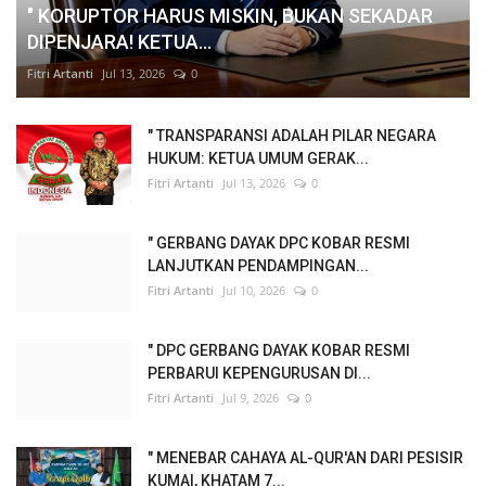
" KORUPTOR HARUS MISKIN, BUKAN SEKADAR
DIPENJARA! KETUA...
Fitri Artanti
Jul 13, 2026
0
" TRANSPARANSI ADALAH PILAR NEGARA
HUKUM: KETUA UMUM GERAK...
Fitri Artanti
Jul 13, 2026
0
" GERBANG DAYAK DPC KOBAR RESMI
LANJUTKAN PENDAMPINGAN...
Fitri Artanti
Jul 10, 2026
0
" DPC GERBANG DAYAK KOBAR RESMI
PERBARUI KEPENGURUSAN DI...
Fitri Artanti
Jul 9, 2026
0
" MENEBAR CAHAYA AL-QUR'AN DARI PESISIR
KUMAI, KHATAM 7...