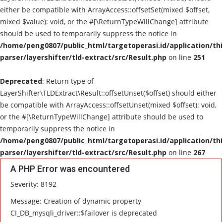
either be compatible with ArrayAccess::offsetSet(mixed $offset,
mixed $value): void, or the #[\ReturnTypeWillChange] attribute
should be used to temporarily suppress the notice in
/home/peng0807/public_html/targetoperasi.id/application/th
parser/layershifter/tld-extract/src/Result.php
on line
251
Deprecated
: Return type of
LayerShifter\TLDExtract\Result::offsetUnset($offset) should either
be compatible with ArrayAccess::offsetUnset(mixed $offset): void,
or the #[\ReturnTypeWillChange] attribute should be used to
temporarily suppress the notice in
/home/peng0807/public_html/targetoperasi.id/application/th
parser/layershifter/tld-extract/src/Result.php
on line
267
A PHP Error was encountered
Severity: 8192
Message: Creation of dynamic property
CI_DB_mysqli_driver::$failover is deprecated