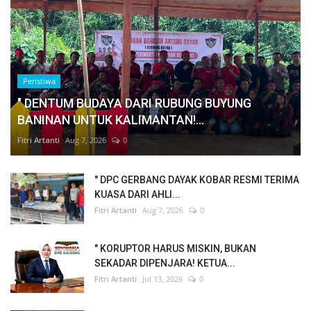
Peristiwa
" DENTUM BUDAYA DARI RUBUNG BUYUNG
BANINAN UNTUK KALIMANTAN!...
Fitri Artanti
Aug 7, 2026
0
" DPC GERBANG DAYAK KOBAR RESMI TERIMA
KUASA DARI AHLI...
Fitri Artanti
Aug 7, 2026
0
" KORUPTOR HARUS MISKIN, BUKAN
SEKADAR DIPENJARA! KETUA...
Fitri Artanti
Jul 13, 2026
0