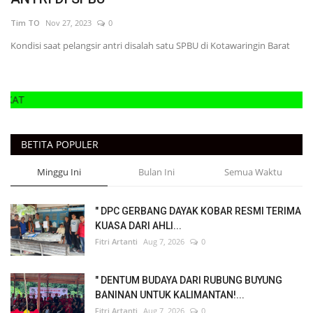
Tim TO
Nov 27, 2023
0
Kondisi saat pelangsir antri disalah satu SPBU di Kotawaringin Barat
DA
BETITA POPULER
Minggu Ini
Bulan Ini
Semua Waktu
" DPC GERBANG DAYAK KOBAR RESMI TERIMA
KUASA DARI AHLI...
Fitri Artanti
Aug 7, 2026
0
" DENTUM BUDAYA DARI RUBUNG BUYUNG
BANINAN UNTUK KALIMANTAN!...
Fitri Artanti
Aug 7, 2026
0