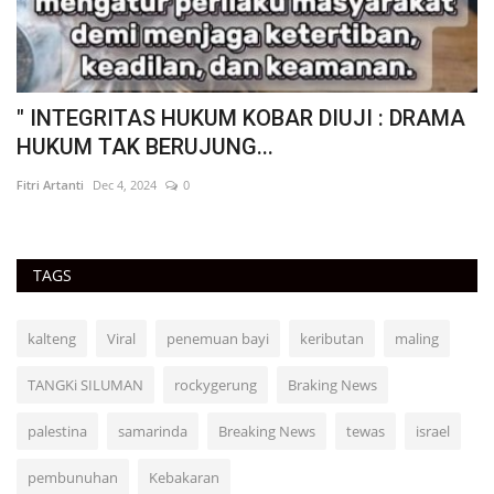
" INTEGRITAS HUKUM KOBAR DIUJI : DRAMA
"
HUKUM TAK BERUJUNG...
S
Fitri Artanti
Dec 4, 2024
0
Fit
TAGS
kalteng
Viral
penemuan bayi
keributan
maling
TANGKi SILUMAN
rockygerung
Braking News
palestina
samarinda
Breaking News
tewas
israel
pembunuhan
Kebakaran