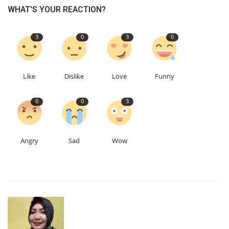
WHAT'S YOUR REACTION?
3
0
3
0
Like
Dislike
Love
Funny
0
0
3
Angry
Sad
Wow