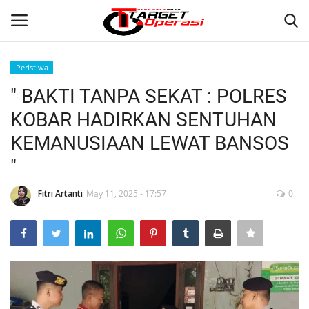
Peristiwa
Login
Register
" BAKTI TANPA SEKAT : POLRES
KOBAR HADIRKAN SENTUHAN
Home
KEMANUSIAAN LEWAT BANSOS
Contact
"
NASIONAL
Fitri Artanti
May 11, 2025 - 17:57
0
INTERNASIONAL
TO.CHANEL
TO.NETWORK