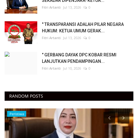
SEKADAR DIPENJARA! KETUA...
Fitri Artanti
Jul 13, 2026
0
" TRANSPARANSI ADALAH PILAR NEGARA
HUKUM: KETUA UMUM GERAK...
Fitri Artanti
Jul 13, 2026
0
" GERBANG DAYAK DPC KOBAR RESMI
LANJUTKAN PENDAMPINGAN...
Fitri Artanti
Jul 10, 2026
0
RANDOM POSTS
Peristiwa