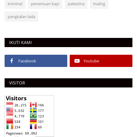
kriminal
penemuan bayi
palestina
maling
pangkalan lada
IKUTI KAMI
Facebook
Youtube
VISITOR