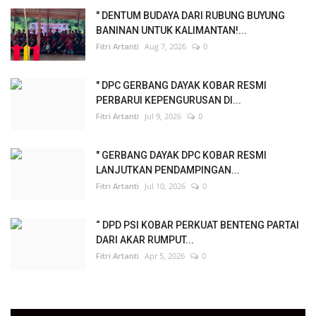
" DENTUM BUDAYA DARI RUBUNG BUYUNG
BANINAN UNTUK KALIMANTAN!...
Fitri Artanti
Aug 7, 2026
0
" DPC GERBANG DAYAK KOBAR RESMI
PERBARUI KEPENGURUSAN DI...
Fitri Artanti
Jul 9, 2026
0
" GERBANG DAYAK DPC KOBAR RESMI
LANJUTKAN PENDAMPINGAN...
Fitri Artanti
Jul 10, 2026
0
“ DPD PSI KOBAR PERKUAT BENTENG PARTAI
DARI AKAR RUMPUT...
Fitri Artanti
Apr 5, 2026
0