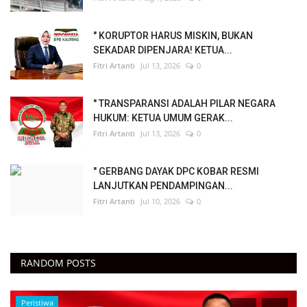
" KORUPTOR HARUS MISKIN, BUKAN
SEKADAR DIPENJARA! KETUA...
Fitri Artanti
Jul 13, 2026
0
" TRANSPARANSI ADALAH PILAR NEGARA
HUKUM: KETUA UMUM GERAK...
Fitri Artanti
Jul 13, 2026
0
" GERBANG DAYAK DPC KOBAR RESMI
LANJUTKAN PENDAMPINGAN...
Fitri Artanti
Jul 10, 2026
0
RANDOM POSTS
Peristiwa