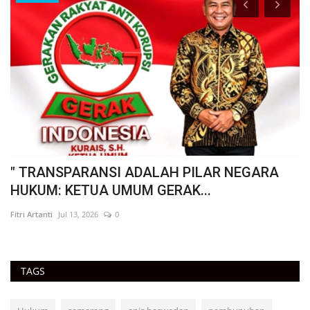
 :
" TRANSPARANSI ADALAH PILAR NEGARA
"
HUKUM: KETUA UMUM GERAK...
B
Fitri Artanti
Jul 13, 2026
0
Fit
TAGS