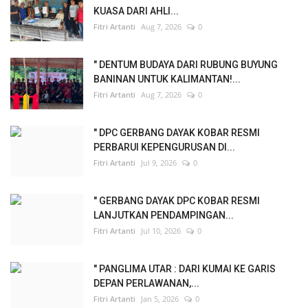
KUASA DARI AHLI...
Fitri Artanti
Aug 7, 2026
0
" DENTUM BUDAYA DARI RUBUNG BUYUNG
BANINAN UNTUK KALIMANTAN!...
Fitri Artanti
Aug 7, 2026
0
" DPC GERBANG DAYAK KOBAR RESMI
PERBARUI KEPENGURUSAN DI...
Fitri Artanti
Jul 9, 2026
0
" GERBANG DAYAK DPC KOBAR RESMI
LANJUTKAN PENDAMPINGAN...
Fitri Artanti
Jul 10, 2026
0
" PANGLIMA UTAR : DARI KUMAI KE GARIS
DEPAN PERLAWANAN,...
Fitri Artanti
Jan 5, 2026
0