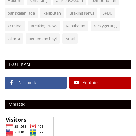
Hukum
semarang
anis baswedan
pembunuhan
pangkalan lada
keributan
Braking News
SPBU
kriminal
Breaking News
Kebakaran
rockygerung
jakarta
penemuan bayi
israel
IKUTI KAMI
Facebook
Youtube
VISITOR