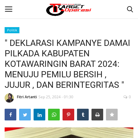
Politik
Login
Register
" DEKLARASI KAMPANYE DAMAI
PILKADA KABUPATEN
Home
KOTAWARINGIN BARAT 2024:
Contact
MENUJU PEMILU BERSIH ,
JUJUR , DAN BERINTEGRITAS "
NASIONAL
Fitri Artanti
Sep 25, 2024 - 01:30
0
INTERNASIONAL
TO.CHANEL
TO.NETWORK