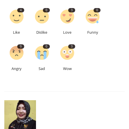
4
0
3
0
Like
Dislike
Love
Funny
0
0
3
Angry
Sad
Wow