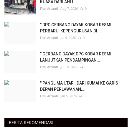
KUASA DARI AHLI...
Fitri Artanti
Aug 7, 2026
0
" DPC GERBANG DAYAK KOBAR RESMI
PERBARUI KEPENGURUSAN DI...
Fitri Artanti
Jul 9, 2026
0
" GERBANG DAYAK DPC KOBAR RESMI
LANJUTKAN PENDAMPINGAN...
Fitri Artanti
Jul 10, 2026
0
" PANGLIMA UTAR : DARI KUMAI KE GARIS
DEPAN PERLAWANAN,...
Fitri Artanti
Jan 5, 2026
0
BERITA REKOMENDASI