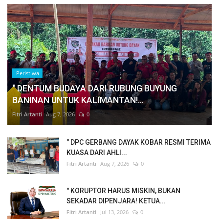
Peristiwa
" DENTUM BUDAYA DARI RUBUNG BUYUNG
BANINAN UNTUK KALIMANTAN!...
Fitri Artanti
Aug 7, 2026
0
" DPC GERBANG DAYAK KOBAR RESMI TERIMA
KUASA DARI AHLI...
Fitri Artanti
Aug 7, 2026
0
" KORUPTOR HARUS MISKIN, BUKAN
SEKADAR DIPENJARA! KETUA...
Fitri Artanti
Jul 13, 2026
0