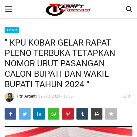
Politik
Login
Register
" KPU KOBAR GELAR RAPAT
PLENO TERBUKA TETAPKAN
Home
NOMOR URUT PASANGAN
Contact
CALON BUPATI DAN WAKIL
BUPATI TAHUN 2024 "
NASIONAL
Fitri Artanti
Sep 23, 2024 - 18:05
0
INTERNASIONAL
TO.CHANEL
TO.NETWORK