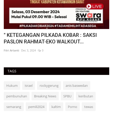
" KETEGANGAN PILKADA KOBAR : SAKSI
"
PASLON RAHMAT-EKO WALKOUT...
H
Fitri Artanti
Dec 3, 2024
0
Fit
TAGS
Hukum
israel
rockygerung
anis baswedan
pembunuhan
Breaking News
SPBU
keributan
semarang
pemili2024
kaltim
Porno
tewas