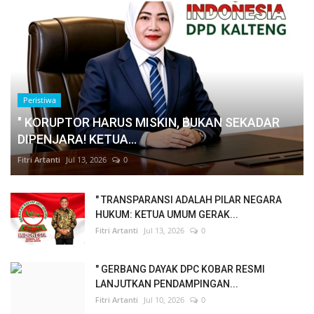
Peristiwa
" KORUPTOR HARUS MISKIN, BUKAN SEKADAR
DIPENJARA! KETUA...
Fitri Artanti
Jul 13, 2026
0
" TRANSPARANSI ADALAH PILAR NEGARA
HUKUM: KETUA UMUM GERAK...
Fitri Artanti
Jul 13, 2026
0
" GERBANG DAYAK DPC KOBAR RESMI
LANJUTKAN PENDAMPINGAN...
Fitri Artanti
Jul 10, 2026
0