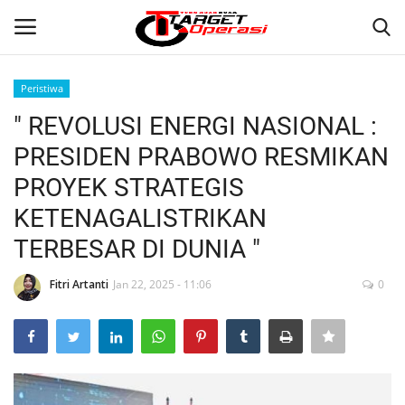
Peristiwa
Login
Register
" REVOLUSI ENERGI NASIONAL :
PRESIDEN PRABOWO RESMIKAN
Home
PROYEK STRATEGIS
Contact
KETENAGALISTRIKAN
TERBESAR DI DUNIA "
NASIONAL
Fitri Artanti
Jan 22, 2025 - 11:06
0
INTERNASIONAL
TO.CHANEL
TO.NETWORK