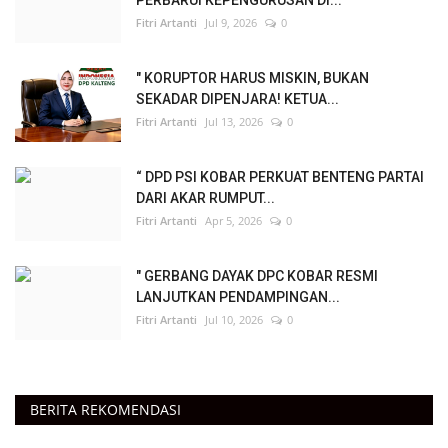
Fitri Artanti
Jul 9, 2026
0
" KORUPTOR HARUS MISKIN, BUKAN
SEKADAR DIPENJARA! KETUA...
Fitri Artanti
Jul 13, 2026
0
“ DPD PSI KOBAR PERKUAT BENTENG PARTAI
DARI AKAR RUMPUT...
Fitri Artanti
Apr 5, 2026
0
" GERBANG DAYAK DPC KOBAR RESMI
LANJUTKAN PENDAMPINGAN...
Fitri Artanti
Jul 10, 2026
0
BERITA REKOMENDASI