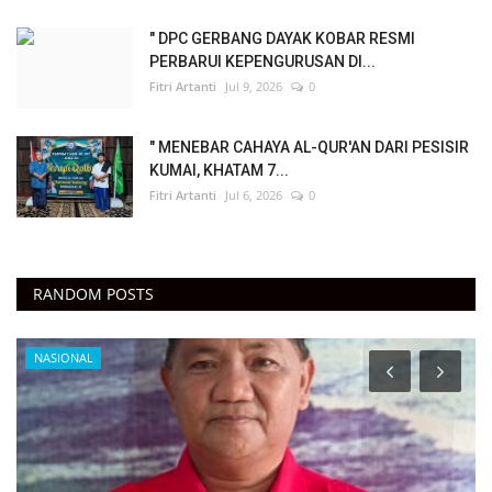
" DPC GERBANG DAYAK KOBAR RESMI
PERBARUI KEPENGURUSAN DI...
Fitri Artanti
Jul 9, 2026
0
" MENEBAR CAHAYA AL-QUR'AN DARI PESISIR
KUMAI, KHATAM 7...
Fitri Artanti
Jul 6, 2026
0
RANDOM POSTS
NASIONAL