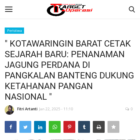
Peristiwa
Login
Register
" KOTAWARINGIN BARAT CETAK
SEJARAH BARU: PENANAMAN
Home
JAGUNG PERDANA DI
Contact
PANGKALAN BANTENG DUKUNG
KETAHANAN PANGAN
NASIONAL
NASIONAL "
INTERNASIONAL
Fitri Artanti
Jan 22, 2025 - 11:10
0
TO.CHANEL
TO.NETWORK