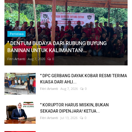
Peristiwa
" DENTUM BUDAYA DARI RUBUNG BUYUNG
BANINAN UNTUK KALIMANTAN!...
Fitri Artanti
Aug 7, 2026
0
" DPC GERBANG DAYAK KOBAR RESMI TERIMA
KUASA DARI AHLI...
Fitri Artanti
Aug 7, 2026
0
" KORUPTOR HARUS MISKIN, BUKAN
SEKADAR DIPENJARA! KETUA...
Fitri Artanti
Jul 13, 2026
0