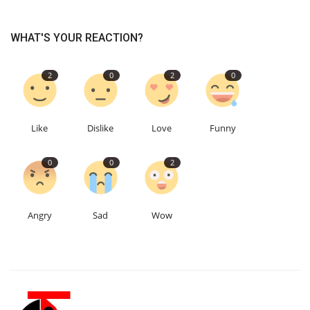
WHAT'S YOUR REACTION?
2
0
2
0
Like
Dislike
Love
Funny
0
0
2
Angry
Sad
Wow