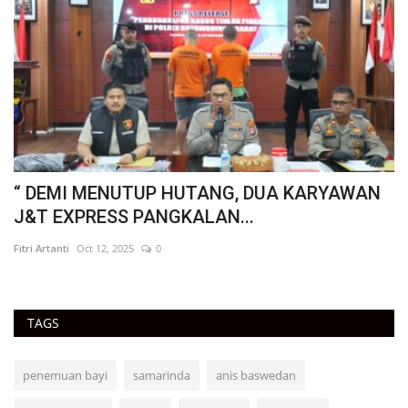
“ DEMI MENUTUP HUTANG, DUA KARYAWAN
"
J&T EXPRESS PANGKALAN...
R
Fitri Artanti
Oct 12, 2025
0
Fit
TAGS
penemuan bayi
samarinda
anis baswedan