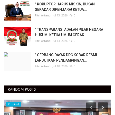
" KORUPTOR HARUS MISKIN, BUKAN
SEKADAR DIPENJARA! KETUA...
Fitri Artanti
Jul 13, 2026
0
" TRANSPARANSI ADALAH PILAR NEGARA
HUKUM: KETUA UMUM GERAK...
Fitri Artanti
Jul 13, 2026
0
" GERBANG DAYAK DPC KOBAR RESMI
LANJUTKAN PENDAMPINGAN...
Fitri Artanti
Jul 10, 2026
0
RANDOM POSTS
Kriminal