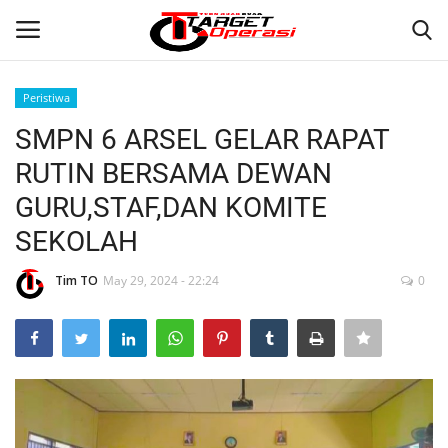
Peristiwa
Login
Register
SMPN 6 ARSEL GELAR RAPAT
RUTIN BERSAMA DEWAN
Home
GURU,STAF,DAN KOMITE
Contact
SEKOLAH
NASIONAL
Tim TO
May 29, 2024 - 22:24
0
INTERNASIONAL
TO.CHANEL
TO.NETWORK