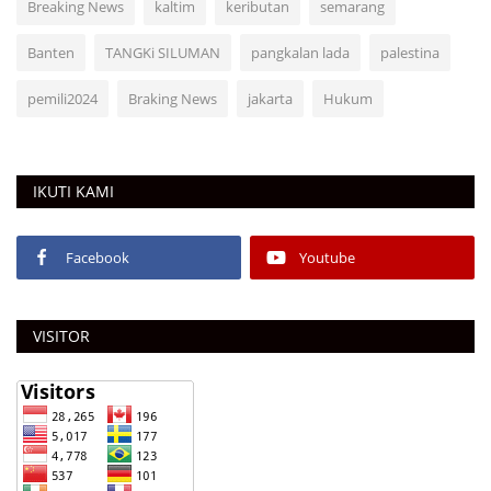
Breaking News
kaltim
keributan
semarang
Banten
TANGKi SILUMAN
pangkalan lada
palestina
pemili2024
Braking News
jakarta
Hukum
IKUTI KAMI
Facebook
Youtube
VISITOR