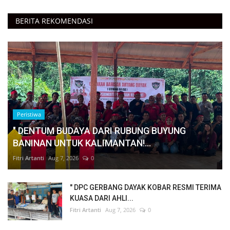
BERITA REKOMENDASI
Peristiwa
" DENTUM BUDAYA DARI RUBUNG BUYUNG
BANINAN UNTUK KALIMANTAN!...
Fitri Artanti
Aug 7, 2026
0
" DPC GERBANG DAYAK KOBAR RESMI TERIMA
KUASA DARI AHLI...
Fitri Artanti
Aug 7, 2026
0