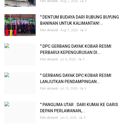
Fitri Artanti
Aug 7, 2026
0
" DENTUM BUDAYA DARI RUBUNG BUYUNG
BANINAN UNTUK KALIMANTAN!...
Fitri Artanti
Aug 7, 2026
0
" DPC GERBANG DAYAK KOBAR RESMI
PERBARUI KEPENGURUSAN DI...
Fitri Artanti
Jul 9, 2026
0
" GERBANG DAYAK DPC KOBAR RESMI
LANJUTKAN PENDAMPINGAN...
Fitri Artanti
Jul 10, 2026
0
" PANGLIMA UTAR : DARI KUMAI KE GARIS
DEPAN PERLAWANAN,...
Fitri Artanti
Jan 5, 2026
0