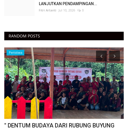
LANJUTKAN PENDAMPINGAN...
Fitri Artanti
Jul 10, 2026
0
RANDOM POSTS
Peristiwa
" DENTUM BUDAYA DARI RUBUNG BUYUNG
"