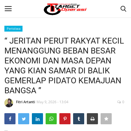
Peristiwa
Login
Register
“ JERITAN PERUT RAKYAT KECIL
MENANGGUNG BEBAN BESAR
Home
EKONOMI DAN MASA DEPAN
Contact
YANG KIAN SAMAR DI BALIK
GEMERLAP PIDATO KEMAJUAN
NASIONAL
BANGSA ”
INTERNASIONAL
Fitri Artanti
May 9, 2026 - 13:04
0
TO.CHANEL
TO.NETWORK