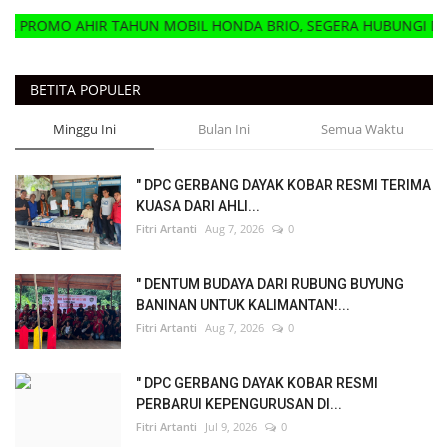
IR TAHUN MOBIL HONDA BRIO, SEGERA HUBUNGI DELER HONDA
BETITA POPULER
Minggu Ini
Bulan Ini
Semua Waktu
" DPC GERBANG DAYAK KOBAR RESMI TERIMA
KUASA DARI AHLI...
Fitri Artanti
Aug 7, 2026
0
" DENTUM BUDAYA DARI RUBUNG BUYUNG
BANINAN UNTUK KALIMANTAN!...
Fitri Artanti
Aug 7, 2026
0
" DPC GERBANG DAYAK KOBAR RESMI
PERBARUI KEPENGURUSAN DI...
Fitri Artanti
Jul 9, 2026
0