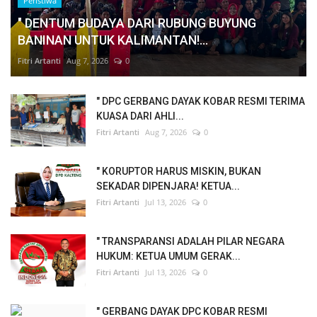
Peristiwa
" DENTUM BUDAYA DARI RUBUNG BUYUNG
BANINAN UNTUK KALIMANTAN!...
Fitri Artanti
Aug 7, 2026
0
" DPC GERBANG DAYAK KOBAR RESMI TERIMA
KUASA DARI AHLI...
Fitri Artanti
Aug 7, 2026
0
" KORUPTOR HARUS MISKIN, BUKAN
SEKADAR DIPENJARA! KETUA...
Fitri Artanti
Jul 13, 2026
0
" TRANSPARANSI ADALAH PILAR NEGARA
HUKUM: KETUA UMUM GERAK...
Fitri Artanti
Jul 13, 2026
0
" GERBANG DAYAK DPC KOBAR RESMI