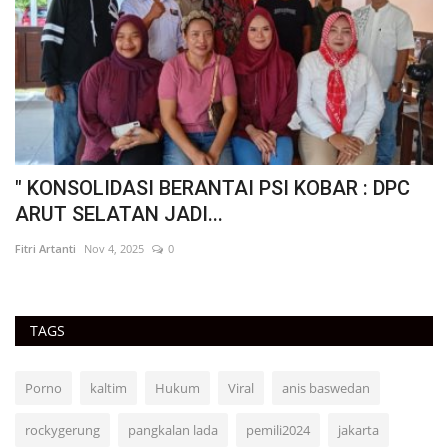
" KONSOLIDASI BERANTAI PSI KOBAR : DPC
"
ARUT SELATAN JADI...
H
Fitri Artanti
Nov 4, 2025
0
Fit
TAGS
Porno
kaltim
Hukum
Viral
anis baswedan
rockygerung
pangkalan lada
pemili2024
jakarta