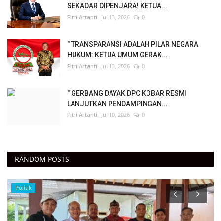
SEKADAR DIPENJARA! KETUA...
Fitri Artanti
Jul 13, 2026
0
" TRANSPARANSI ADALAH PILAR NEGARA
HUKUM: KETUA UMUM GERAK...
Fitri Artanti
Jul 13, 2026
0
" GERBANG DAYAK DPC KOBAR RESMI
LANJUTKAN PENDAMPINGAN...
Fitri Artanti
Jul 10, 2026
0
RANDOM POSTS
Politik