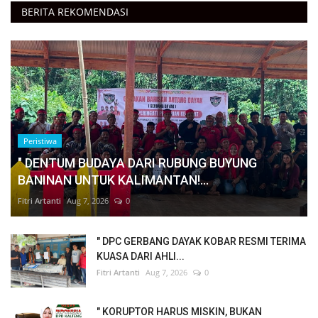
BERITA REKOMENDASI
Peristiwa
" DENTUM BUDAYA DARI RUBUNG BUYUNG
BANINAN UNTUK KALIMANTAN!...
Fitri Artanti
Aug 7, 2026
0
" DPC GERBANG DAYAK KOBAR RESMI TERIMA
KUASA DARI AHLI...
Fitri Artanti
Aug 7, 2026
0
" KORUPTOR HARUS MISKIN, BUKAN