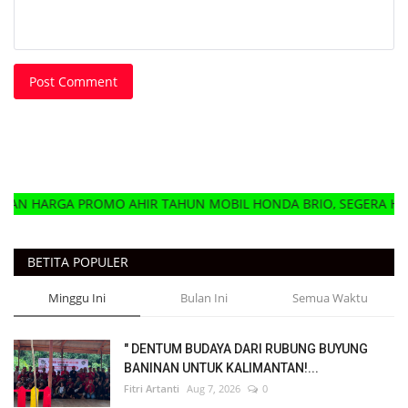
Post Comment
ROMO AHIR TAHUN MOBIL HONDA BRIO, SEGERA HUBUNGI DELER
BETITA POPULER
Minggu Ini
Bulan Ini
Semua Waktu
" DENTUM BUDAYA DARI RUBUNG BUYUNG
BANINAN UNTUK KALIMANTAN!...
Fitri Artanti
Aug 7, 2026
0