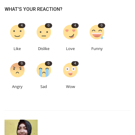
WHAT'S YOUR REACTION?
4
0
4
0
Like
Dislike
Love
Funny
0
0
4
Angry
Sad
Wow