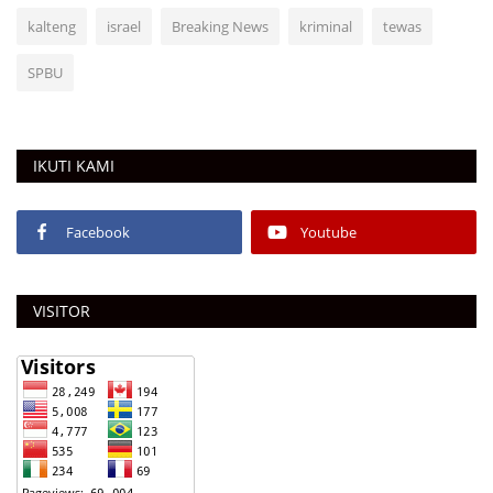
kalteng
israel
Breaking News
kriminal
tewas
SPBU
IKUTI KAMI
Facebook
Youtube
VISITOR