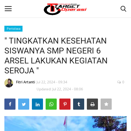
Peristiwa
Login
Register
" TINGKATKAN KESEHATAN
SISWANYA SMP NEGERI 6
Home
ARSEL LAKUKAN KEGIATAN
Contact
SEROJA "
NASIONAL
Fitri Artanti
Jul 22, 2024 - 09:34
0
Updated: Jul 22, 2024 - 08:06
INTERNASIONAL
TO.CHANEL
TO.NETWORK