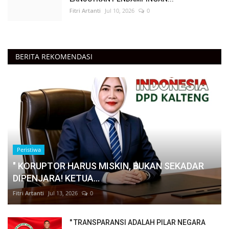
Fitri Artanti
Jul 10, 2026
0
BERITA REKOMENDASI
Peristiwa
" KORUPTOR HARUS MISKIN, BUKAN SEKADAR
DIPENJARA! KETUA...
Fitri Artanti
Jul 13, 2026
0
" TRANSPARANSI ADALAH PILAR NEGARA