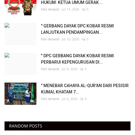
HUKUM: KETUA UMUM GERAK...
Fitri Artanti
Jul 13, 2026
0
" GERBANG DAYAK DPC KOBAR RESMI
LANJUTKAN PENDAMPINGAN...
Fitri Artanti
Jul 10, 2026
0
" DPC GERBANG DAYAK KOBAR RESMI
PERBARUI KEPENGURUSAN DI...
Fitri Artanti
Jul 9, 2026
0
" MENEBAR CAHAYA AL-QUR'AN DARI PESISIR
KUMAI, KHATAM 7...
Fitri Artanti
Jul 6, 2026
0
RANDOM POSTS