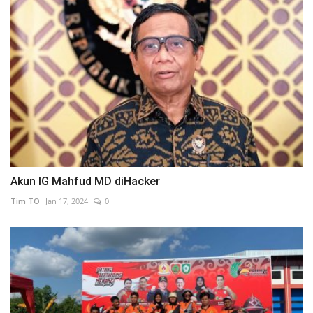
Akun IG Mahfud MD diHacker
Tim TO
Jan 17, 2024
0