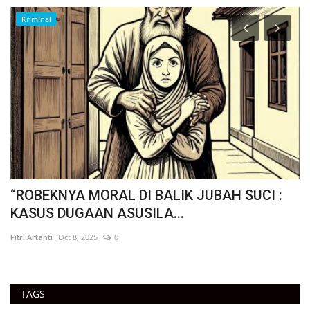
Kriminal
“ROBEKNYA MORAL DI BALIK JUBAH SUCI :
"
KASUS DUGAAN ASUSILA...
P
Fitri Artanti
Oct 8, 2025
0
Fit
TAGS