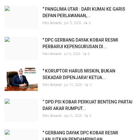
" PANGLIMA UTAR : DARI KUMAI KE GARIS
DEPAN PERLAWANAN,...
Fitri Artanti
Jan 5, 2026
0
" DPC GERBANG DAYAK KOBAR RESMI
PERBARUI KEPENGURUSAN DI...
Fitri Artanti
Jul 9, 2026
0
" KORUPTOR HARUS MISKIN, BUKAN
SEKADAR DIPENJARA! KETUA...
Fitri Artanti
Jul 13, 2026
0
“ DPD PSI KOBAR PERKUAT BENTENG PARTAI
DARI AKAR RUMPUT...
Fitri Artanti
Apr 5, 2026
0
" GERBANG DAYAK DPC KOBAR RESMI
LANJUTKAN PENDAMPINGAN...