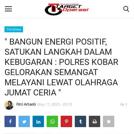
Peristiwa
Login
Register
" BANGUN ENERGI POSITIF,
SATUKAN LANGKAH DALAM
Home
KEBUGARAN : POLRES KOBAR
Contact
GELORAKAN SEMANGAT
MELAYANI LEWAT OLAHRAGA
NASIONAL
JUMAT CERIA "
INTERNASIONAL
Fitri Artanti
May 11, 2025 - 20:16
0
TO.CHANEL
TO.NETWORK