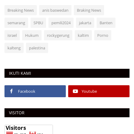
Breaking News
anis baswedan
Braking News
semarang
SPBU
pemili2024
jakarta
Banten
israel
Hukum
rockygerung
kaltim
Porno
kalteng
palestina
IKUTI KAMI
Facebook
Youtube
VISITOR