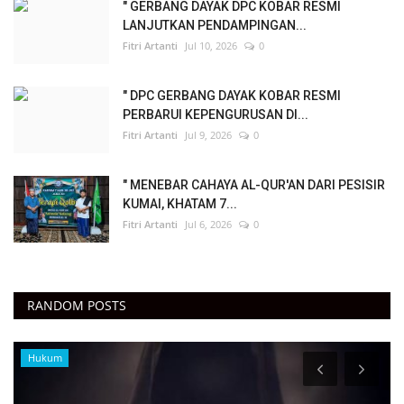
" GERBANG DAYAK DPC KOBAR RESMI
LANJUTKAN PENDAMPINGAN...
Fitri Artanti
Jul 10, 2026
0
" DPC GERBANG DAYAK KOBAR RESMI
PERBARUI KEPENGURUSAN DI...
Fitri Artanti
Jul 9, 2026
0
" MENEBAR CAHAYA AL-QUR'AN DARI PESISIR
KUMAI, KHATAM 7...
Fitri Artanti
Jul 6, 2026
0
RANDOM POSTS
Hukum