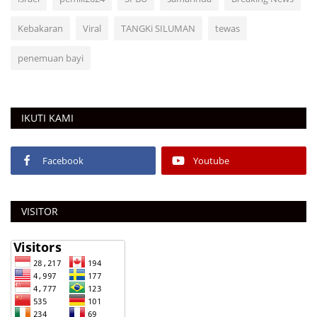
Kebakaran
Viral
TANGKi SILUMAN
tewas
penemuan bayi
IKUTI KAMI
Facebook
Youtube
VISITOR