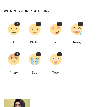
WHAT'S YOUR REACTION?
2
0
2
0
Like
Dislike
Love
Funny
0
0
2
Angry
Sad
Wow