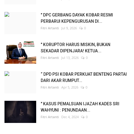
" DPC GERBANG DAYAK KOBAR RESMI
PERBARUI KEPENGURUSAN DI...
Fitri Artanti
Jul 9, 2026
0
" KORUPTOR HARUS MISKIN, BUKAN
SEKADAR DIPENJARA! KETUA...
Fitri Artanti
Jul 13, 2026
0
“ DPD PSI KOBAR PERKUAT BENTENG PARTAI
DARI AKAR RUMPUT...
Fitri Artanti
Apr 5, 2026
0
" KASUS PEMALSUAN IJAZAH KADES SRI
WAHYUNI : PENUNDAAN...
Fitri Artanti
Dec 4, 2024
0