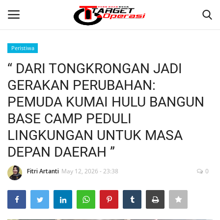
Peristiwa
Login
Register
“ DARI TONGKRONGAN JADI
GERAKAN PERUBAHAN:
Home
PEMUDA KUMAI HULU BANGUN
Contact
BASE CAMP PEDULI
LINGKUNGAN UNTUK MASA
NASIONAL
DEPAN DAERAH ”
INTERNASIONAL
Fitri Artanti
May 12, 2026 - 23:38
0
TO.CHANEL
TO.NETWORK