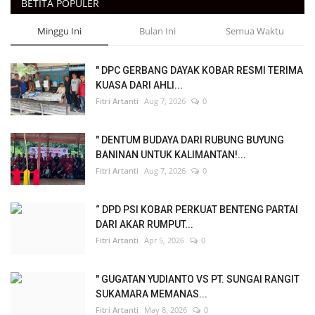
BETITA POPULER
Minggu Ini
Bulan Ini
Semua Waktu
" DPC GERBANG DAYAK KOBAR RESMI TERIMA
KUASA DARI AHLI...
Fitri Artanti
Aug 7, 2026
0
" DENTUM BUDAYA DARI RUBUNG BUYUNG
BANINAN UNTUK KALIMANTAN!...
Fitri Artanti
Aug 7, 2026
0
“ DPD PSI KOBAR PERKUAT BENTENG PARTAI
DARI AKAR RUMPUT...
Fitri Artanti
Apr 5, 2026
0
" GUGATAN YUDIANTO VS PT. SUNGAI RANGIT
SUKAMARA MEMANAS...
Fitri Artanti
May 8, 2026
0