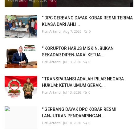
Fitri Artanti
Aug 7, 2026
0
" DPC GERBANG DAYAK KOBAR RESMI TERIMA
KUASA DARI AHLI...
Fitri Artanti
Aug 7, 2026
0
" KORUPTOR HARUS MISKIN, BUKAN
SEKADAR DIPENJARA! KETUA...
Fitri Artanti
Jul 13, 2026
0
" TRANSPARANSI ADALAH PILAR NEGARA
HUKUM: KETUA UMUM GERAK...
Fitri Artanti
Jul 13, 2026
0
" GERBANG DAYAK DPC KOBAR RESMI
LANJUTKAN PENDAMPINGAN...
Fitri Artanti
Jul 10, 2026
0