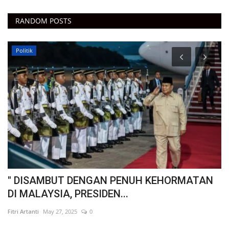
RANDOM POSTS
Politik
 :
" DISAMBUT DENGAN PENUH KEHORMATAN
"
DI MALAYSIA, PRESIDEN...
T
Fitri Artanti
May 27, 2025
0
Fit