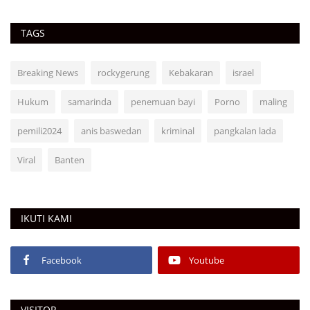
TAGS
Breaking News
rockygerung
Kebakaran
israel
Hukum
samarinda
penemuan bayi
Porno
maling
pemili2024
anis baswedan
kriminal
pangkalan lada
Viral
Banten
IKUTI KAMI
Facebook
Youtube
VISITOR