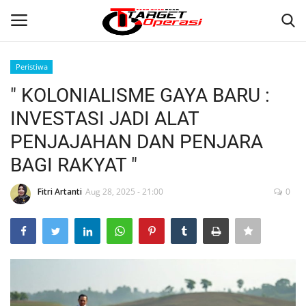
Peristiwa
Login
Register
" KOLONIALISME GAYA BARU :
INVESTASI JADI ALAT
Home
PENJAJAHAN DAN PENJARA
Contact
BAGI RAKYAT "
NASIONAL
Fitri Artanti
Aug 28, 2025 - 21:00
0
INTERNASIONAL
TO.CHANEL
TO.NETWORK