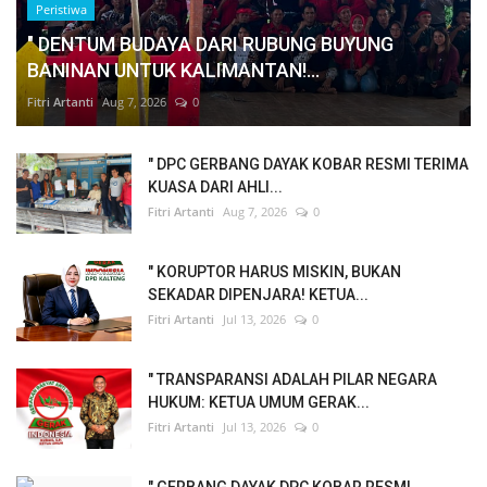
Peristiwa
" DENTUM BUDAYA DARI RUBUNG BUYUNG
BANINAN UNTUK KALIMANTAN!...
Fitri Artanti
Aug 7, 2026
0
" DPC GERBANG DAYAK KOBAR RESMI TERIMA
KUASA DARI AHLI...
Fitri Artanti
Aug 7, 2026
0
" KORUPTOR HARUS MISKIN, BUKAN
SEKADAR DIPENJARA! KETUA...
Fitri Artanti
Jul 13, 2026
0
" TRANSPARANSI ADALAH PILAR NEGARA
HUKUM: KETUA UMUM GERAK...
Fitri Artanti
Jul 13, 2026
0