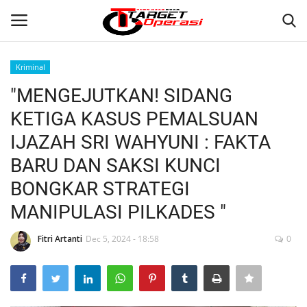
Kriminal
Login
Register
"MENGEJUTKAN! SIDANG
KETIGA KASUS PEMALSUAN
Home
IJAZAH SRI WAHYUNI : FAKTA
Contact
BARU DAN SAKSI KUNCI
BONGKAR STRATEGI
NASIONAL
MANIPULASI PILKADES "
INTERNASIONAL
Fitri Artanti
Dec 5, 2024 - 18:58
0
TO.CHANEL
TO.NETWORK