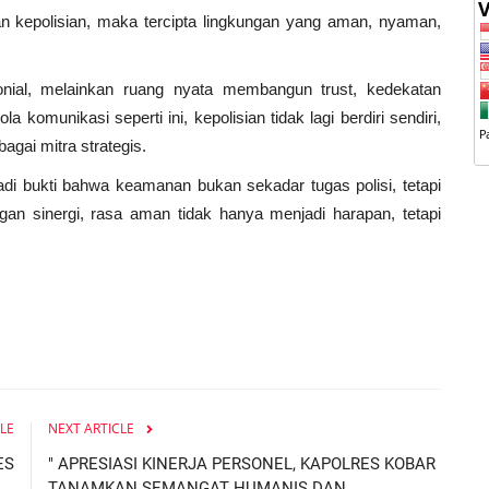
n kepolisian, maka tercipta lingkungan yang aman, nyaman,
l, melainkan ruang nyata membangun trust, kedekatan
omunikasi seperti ini, kepolisian tidak lagi berdiri sendiri,
agai mitra strategis.
 bukti bahwa keamanan bukan sekadar tugas polisi, tetapi
an sinergi, rasa aman tidak hanya menjadi harapan, tetapi
LE
NEXT ARTICLE
ES
" APRESIASI KINERJA PERSONEL, KAPOLRES KOBAR
..
TANAMKAN SEMANGAT HUMANIS DAN