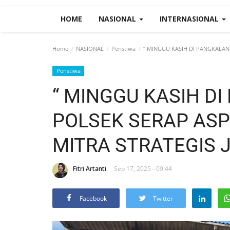
HOME
NASIONAL
INTERNASIONAL
Home
NASIONAL
Peristiwa
“ MINGGU KASIH DI PANGKALAN 
Peristiwa
“ MINGGU KASIH DI
POLSEK SERAP ASP
MITRA STRATEGIS 
Fitri Artanti
Sep 17, 2025 - 09:44
Facebook
Twitter