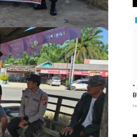
Peristiwa
UKAN
" DPC GERBANG DAYAK KOBAR RESMI
"
.
TERIMA KUASA DARI AHLI...
B
Fitri Artanti
Aug 7, 2026
0
Fi