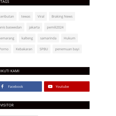
TAGS
keributan
tewas
Viral
Braking News
anis baswedan
jakarta
pemili2024
semarang
kalteng
samarinda
Hukum
Porno
Kebakaran
SPBU
penemuan bayi
IKUTI KAMI
Facebook
Youtube
VISITOR