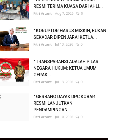
RESMI TERIMA KUASA DARI AHLI...
Fitri Artanti
Aug 7, 2026
0
" KORUPTOR HARUS MISKIN, BUKAN
SEKADAR DIPENJARA! KETUA...
Fitri Artanti
Jul 13, 2026
0
" TRANSPARANSI ADALAH PILAR
NEGARA HUKUM: KETUA UMUM
GERAK...
Fitri Artanti
Jul 13, 2026
0
" GERBANG DAYAK DPC KOBAR
RESMI LANJUTKAN
PENDAMPINGAN...
Fitri Artanti
Jul 10, 2026
0