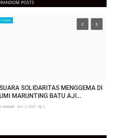
RANDOM POSTS
Politik
Politik
 SUARA SOLIDARITAS MENGGEMA DI
" KONDISI 
UMI MARUNTING BATU AJI...
SUNGAI TE
tri Artanti
Nov 3, 2025
0
Fitri Artanti
Dec 30