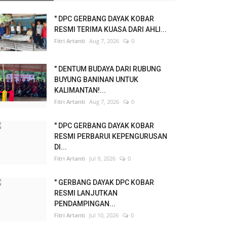
" DPC GERBANG DAYAK KOBAR
RESMI TERIMA KUASA DARI AHLI...
Fitri Artanti
Aug 7, 2026
0
" DENTUM BUDAYA DARI RUBUNG
BUYUNG BANINAN UNTUK
KALIMANTAN!...
Fitri Artanti
Aug 7, 2026
0
" DPC GERBANG DAYAK KOBAR
RESMI PERBARUI KEPENGURUSAN
DI...
Fitri Artanti
Jul 9, 2026
0
" GERBANG DAYAK DPC KOBAR
RESMI LANJUTKAN
PENDAMPINGAN...
Fitri Artanti
Jul 10, 2026
0