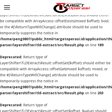
Deprecated
: Return type of
LayerShifter\TLDExtract\Result::offsetExists($offset) should either
be compatible with ArrayAccess::offsetExists(mixed $offset): bool,
or the #[\ReturnTypeWillChange] attribute should be used to
Login
Register
temporarily suppress the notice in
/home/peng0807/public_html/targetoperasi.id/application/th
Home
parser/layershifter/tld-extract/src/Result.php
on line
189
Deprecated
Contact
: Return type of
LayerShifter\TLDExtract\Result::offsetGet($offset) should either be
compatible with ArrayAccess::offsetGet(mixed $offset): mixed, or
NASIONAL
the #[\ReturnTypeWillChange] attribute should be used to
temporarily suppress the notice in
INTERNASIONAL
/home/peng0807/public_html/targetoperasi.id/application/th
parser/layershifter/tld-extract/src/Result.php
on line
203
TO.CHANEL
Deprecated
: Return type of
TO.NETWORK
LayerShifter\TLDExtract\Result::offsetSet($offset, $value) should