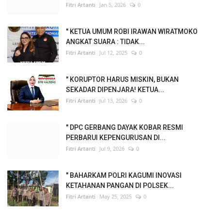
Fitri Artanti
Jan 5, 2026
0
" KETUA UMUM ROBI IRAWAN WIRATMOKO
ANGKAT SUARA : TIDAK...
Fitri Artanti
Jul 12, 2025
0
" KORUPTOR HARUS MISKIN, BUKAN
SEKADAR DIPENJARA! KETUA...
Fitri Artanti
Jul 13, 2026
0
" DPC GERBANG DAYAK KOBAR RESMI
PERBARUI KEPENGURUSAN DI...
Fitri Artanti
Jul 9, 2026
0
" BAHARKAM POLRI KAGUMI INOVASI
KETAHANAN PANGAN DI POLSEK...
Fitri Artanti
May 25, 2025
0