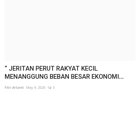
“ JERITAN PERUT RAKYAT KECIL
"
MENANGGUNG BEBAN BESAR EKONOMI...
P
Fitri Artanti
May 9, 2026
0
Fit