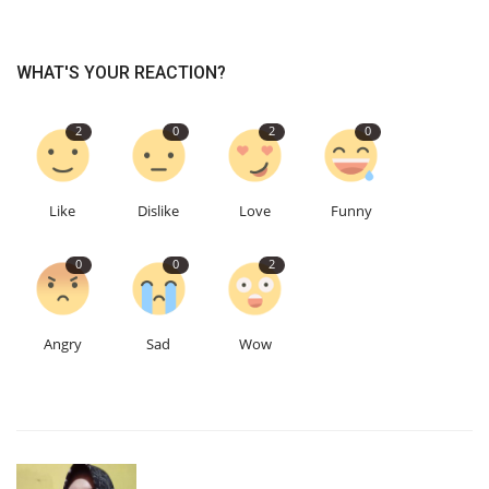
WHAT'S YOUR REACTION?
2
0
2
0
Like
Dislike
Love
Funny
0
0
2
Angry
Sad
Wow