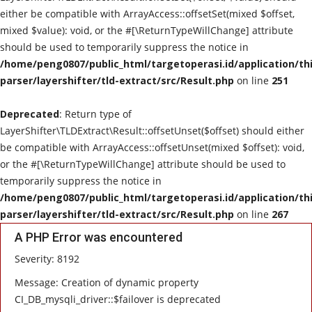
either be compatible with ArrayAccess::offsetSet(mixed $offset,
mixed $value): void, or the #[\ReturnTypeWillChange] attribute
should be used to temporarily suppress the notice in
/home/peng0807/public_html/targetoperasi.id/application/th
parser/layershifter/tld-extract/src/Result.php
on line
251
Deprecated
: Return type of
LayerShifter\TLDExtract\Result::offsetUnset($offset) should either
be compatible with ArrayAccess::offsetUnset(mixed $offset): void,
or the #[\ReturnTypeWillChange] attribute should be used to
temporarily suppress the notice in
/home/peng0807/public_html/targetoperasi.id/application/th
parser/layershifter/tld-extract/src/Result.php
on line
267
A PHP Error was encountered
Severity: 8192
Message: Creation of dynamic property
CI_DB_mysqli_driver::$failover is deprecated