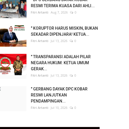
RESMI TERIMA KUASA DARI AHLI...
Fitri Artanti
Aug 7, 2026
0
" KORUPTOR HARUS MISKIN, BUKAN
SEKADAR DIPENJARA! KETUA...
Fitri Artanti
Jul 13, 2026
0
" TRANSPARANSI ADALAH PILAR
NEGARA HUKUM: KETUA UMUM
GERAK...
Fitri Artanti
Jul 13, 2026
0
" GERBANG DAYAK DPC KOBAR
RESMI LANJUTKAN
PENDAMPINGAN...
Fitri Artanti
Jul 10, 2026
0