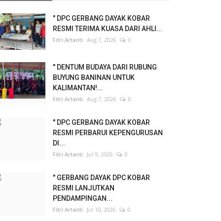
" DPC GERBANG DAYAK KOBAR
RESMI TERIMA KUASA DARI AHLI...
Fitri Artanti
Aug 7, 2026
0
" DENTUM BUDAYA DARI RUBUNG
BUYUNG BANINAN UNTUK
KALIMANTAN!...
Fitri Artanti
Aug 7, 2026
0
" DPC GERBANG DAYAK KOBAR
RESMI PERBARUI KEPENGURUSAN
DI...
Fitri Artanti
Jul 9, 2026
0
" GERBANG DAYAK DPC KOBAR
RESMI LANJUTKAN
PENDAMPINGAN...
Fitri Artanti
Jul 10, 2026
0