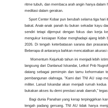
ritme tubuh, dan membaca arah angin hanya dalam hi
meditasi dalam gerakan.
Sport Center Kobar pun berubah selama tiga hari i
bakat. Anak-anak panah itu bukan sekadar kayu d
sendiri tetapi dijemput dengan fokus dan kerja k
mengukur kesiapan Kobar menghadapi ajang lebih b
2026. Di tengah keterbatasan sarana dan prasarana
Beberapa di antaranya bahkan mencatatkan akurasi
Momentum Kejurkab tahun ini menjadi lebih isti
langsung dari Danlanud Iskandar, Letkol Pnb Nugr
datang sebagai pemimpin dan tamu kehormatan te
pembangunan olahraga. "Kami dari TNI AU siap m
militer. Lanud Iskandar akan menjadi rumah kedua 
bukakan akses itu demi prestasi anak daerah," tegas
Bagi dunia Panahan yang kerap terpinggirkan karena
tengah padang gersang. TNI AU tidak hanya menja