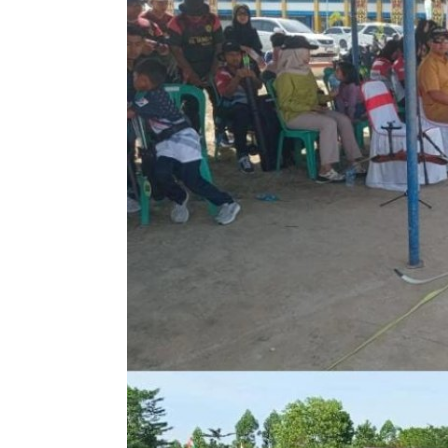
Politik
“ DPD PSI KOBAR PERKUAT BE
PARTAI DARI AKAR RUMPUT...
Fitri Artanti
Apr 5, 2026
0