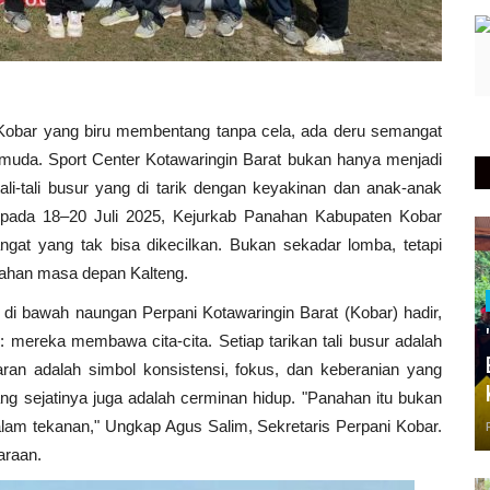
 Kobar yang biru membentang tanpa cela, ada deru semangat
muda. Sport Center Kotawaringin Barat bukan hanya menjadi
li-tali busur yang di tarik dengan keyakinan dan anak-anak
, pada 18–20 Juli 2025, Kejurkab Panahan Kabupaten Kobar
gat yang tak bisa dikecilkan. Bukan sekadar lomba, tetapi
nahan masa depan Kalteng.
bawah naungan Perpani Kotawaringin Barat (Kobar) hadir,
mereka membawa cita-cita. Setiap tarikan tali busur adalah
aran adalah simbol konsistensi, fokus, dan keberanian yang
ng sejatinya juga adalah cerminan hidup. "Panahan itu bukan
 dalam tekanan," Ungkap Agus Salim, Sekretaris Perpani Kobar.
uaraan.