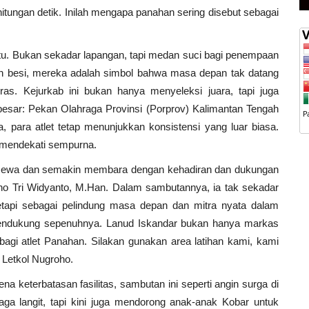
tungan detik. Inilah mengapa panahan sering disebut sebagai
tu. Bukan sekadar lapangan, tapi medan suci bagi penempaan
an besi, mereka adalah simbol bahwa masa depan tak datang
eras. Kejurkab ini bukan hanya menyeleksi juara, tapi juga
esar: Pekan Olahraga Provinsi (Porprov) Kalimantan Tengah
, para atlet tetap menunjukkan konsistensi yang luar biasa.
 mendekati sempurna.
mewa dan semakin membara dengan kehadiran dan dukungan
oho Tri Widyanto, M.Han. Dalam sambutannya, ia tak sekadar
tapi sebagai pelindung masa depan dan mitra nyata dalam
endukung sepenuhnya. Lanud Iskandar bukan hanya markas
bagi atlet Panahan. Silakan gunakan area latihan kami, kami
 Letkol Nugroho.
 keterbatasan fasilitas, sambutan ini seperti angin surga di
ga langit, tapi kini juga mendorong anak-anak Kobar untuk