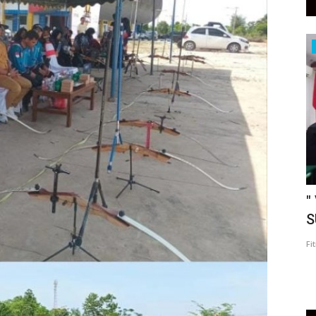
Peristiwa
NTENG
" DPC GERBANG DAYAK KOBAR RESMI
"
TERIMA KUASA DARI AHLI...
S
Fitri Artanti
Aug 7, 2026
0
Fi