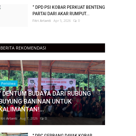
“ DPD PSI KOBAR PERKUAT BENTENG
PARTAI DARI AKAR RUMPUT...
Fitri Artanti
Apr 5, 2026
0
BERITA REKOMENDASI
Peristiwa
" DENTUM BUDAYA DARI RUBUNG
BUYUNG BANINAN UNTUK
KALIMANTAN!...
Fitri Artanti
Aug 7, 2026
0
" DPC GERBANG DAYAK KOBAR