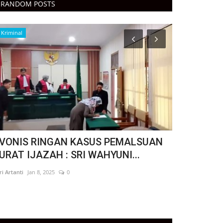
RANDOM POSTS
Kriminal
Politik
 VONIS RINGAN KASUS PEMALSUAN
" RAPAT K
URAT IJAZAH : SRI WAHYUNI...
BERSAMA D
tri Artanti
Jan 8, 2025
0
Fitri Artanti
May 1