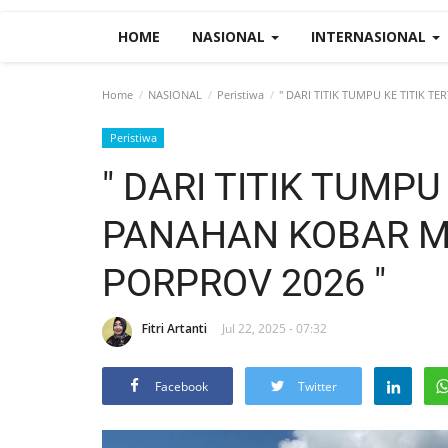
HOME
NASIONAL
INTERNASIONAL
Home
NASIONAL
Peristiwa
" DARI TITIK TUMPU KE TITIK 
Peristiwa
" DARI TITIK TUMPU 
PANAHAN KOBAR M
PORPROV 2026 "
Fitri Artanti
Jul 22, 2025 - 07:32
Facebook
Twitter