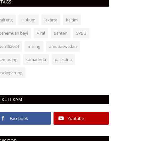
TAGS
kalteng
Hukum
jakarta
kaltim
penemuan bayi
Viral
Banten
SPBU
pemili2024
maling
anis baswedan
semarang
samarinda
palestina
rockygerung
IKUTI KAMI
Facebook
Youtube
VISITOR